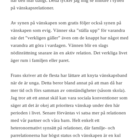
när den mår dåligt. Detta tycker jag mig se mindre i synen
på vänskapsrelationer.
Av synen på vänskapen som gratis följer också synen på
vänskapen som evig. Vänner ska ”ställa upp” för varandra
när det ”verkligen gäller” även om de knappt har något med
varandra att göra i vardagen. Vännen blir en slags
nödinrättning snarare än en aktiv relation. Det verkliga livet
äger rum i familjen eller paret.
Frans skriver att de flesta har lättare att knyta vänskapsband
när de är unga. Detta beror bland annat på att man då har
mer tid och förs samman av omständigheter (såsom skola).
Jag tror att ett annat skäl kan vara sociala konventioner som
säger att det är okej att prioritera vänskap under den här
perioden i livet. Senare förväntas vi satsa mer på relationen
med vår partner och våra barn. Helt enkelt ett
heteronormativt synsätt på relationer, där familje- och
parrelationerna har högst status och vänskapen är en kul