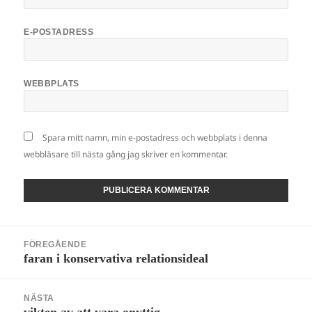
E-POSTADRESS
WEBBPLATS
Spara mitt namn, min e-postadress och webbplats i denna
webbläsare till nästa gång jag skriver en kommentar.
Inläggsnavigering
FÖREGÅENDE
faran i konservativa relationsideal
Föregående
inlägg:
NÄSTA
vikten av att vara onyttig
Nästa