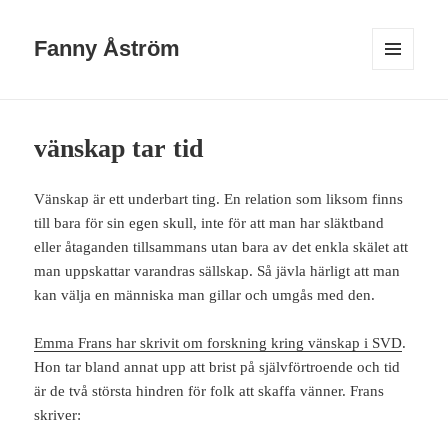
Fanny Åström
MENY
OCH
WIDGETS
vänskap tar tid
Vänskap är ett underbart ting. En relation som liksom finns
till bara för sin egen skull, inte för att man har släktband
eller åtaganden tillsammans utan bara av det enkla skälet att
man uppskattar varandras sällskap. Så jävla härligt att man
kan välja en människa man gillar och umgås med den.
Emma Frans har skrivit om forskning kring vänskap i SVD
.
Hon tar bland annat upp att brist på självförtroende och tid
är de två största hindren för folk att skaffa vänner. Frans
skriver: