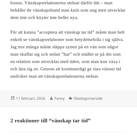
bonus. Vänskapsrelationerna stelnar därför lätt – man
behåller de vänskapsband man knöt som ung men utvecklar
dem inte och knyter inte heller nya.
För att kunna ”acceptera att vänskap tar tid” måste man helt
enkelt se vänskapsrelationer som betydelsefulla i sig själva.
Jag tror många måste släppa synen på en vän som något
man skaffar sig och sedan ”har” och istället se på det som
en relation som utvecklas med tiden, som man kan växa i
och lära sig av. Genom att kontinuerligt ge sina vänner tid
undviker man att vänskapsrelationerna stelnar.
Postat
Författare
Kategorier
11 februari, 2026
Fanny
Okategoriserade
2 reaktioner till “vänskap tar tid”