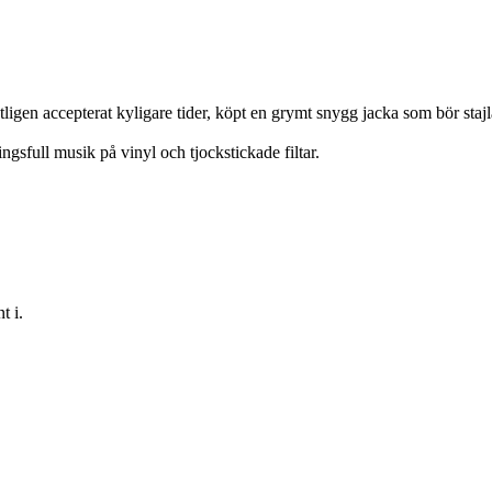
ligen accepterat kyligare tider, köpt en grymt snygg jacka som bör staj
ngsfull musik på vinyl och tjockstickade filtar.
t i.