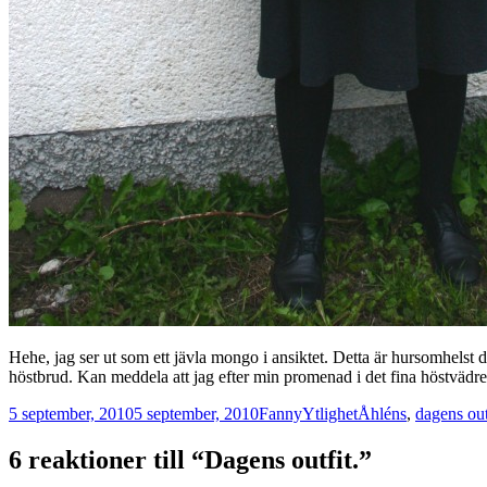
Hehe, jag ser ut som ett jävla mongo i ansiktet. Detta är hursomhelst
höstbrud. Kan meddela att jag efter min promenad i det fina höstvädre
Postat
Författare
Kategorier
Taggar
5 september, 2010
5 september, 2010
Fanny
Ytlighet
Åhléns
,
dagens out
6 reaktioner till “Dagens outfit.”