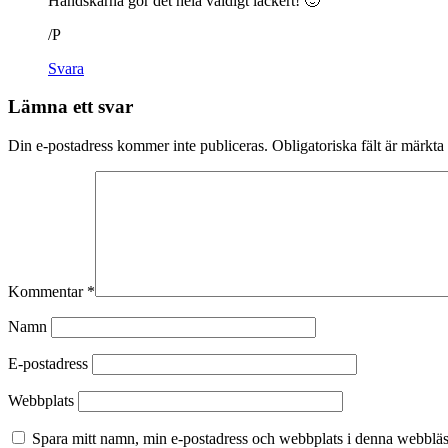
Handskarna gör det hela väldigt läckert! 🙂
/P
Svara
Lämna ett svar
Din e-postadress kommer inte publiceras.
Obligatoriska fält är märkta
Kommentar
*
Namn
E-postadress
Webbplats
Spara mitt namn, min e-postadress och webbplats i denna webbläsa