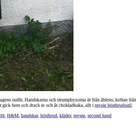
 dagens outfit. Handskarna och strumpbyxorna är från åhlens, koftan fr
t gick hem och drack te och åt chokladkaka, allt i
mysig höstbrudsstil
.
fit
,
H&M
,
handskar
,
höstbrud
,
kläder
,
mysig
,
second hand