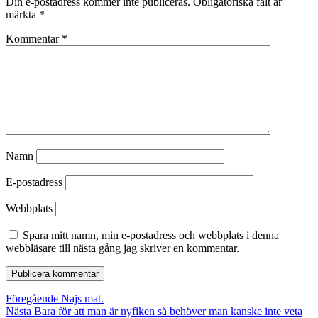
Din e-postadress kommer inte publiceras.
Obligatoriska fält är
märkta
*
Kommentar
*
Namn
E-postadress
Webbplats
Spara mitt namn, min e-postadress och webbplats i denna
webbläsare till nästa gång jag skriver en kommentar.
Inläggsnavigering
Föregående
Föregående
Najs mat.
Nästa
inlägg:
Nästa
Bara för att man är nyfiken så behöver man kanske inte veta