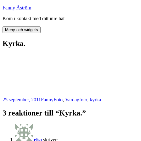
Hoppa
Fanny Åström
till
Kom i kontakt med ditt inre hat
innehåll
Meny och widgets
Kyrka.
Postat
Författare
Kategorier
Taggar
25 september, 2011
Fanny
Foto
,
Vardag
foto
,
kyrka
3 reaktioner till “Kyrka.”
elsa
skriver: