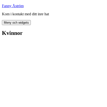
Hoppa
Fanny Åström
till
Kom i kontakt med ditt inre hat
innehåll
Meny och widgets
Kvinnor