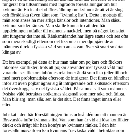
fungerar bra tillsammans med ingrodda föreställningar om hur
kvinnor är. En inarbetad föreställning om kvinnor är att vi är sluga
och förrädiska (även känt som ”kvinnlig list”). Detta i motsats till
män som anses ha mer ärliga känslor och intentioner. Män slåss,
kvinnor smider ränker. Man skulle kunna tro att den här
uppdelningen utfaller till männens nackdel, men på något konstigt
sätt fungerar det inte så. Ränksmidandet har lägre status och ses ofta
som mera skadligt eftersom det liksom är mer djupgående än
männens direkta fysiska våld som antas vara över så snart smärtan
klingat av.
Ett bra exempel på detta är hur man talar om pojkars och flickors
inbördes konflikter; trots att pojkar använder mer fysiskt våld mot
varandra ses flickors inbördes relationer ändå som lika (eller till och
med mer) problematiska eftersom de intrigerar. Det finns en blindhet
inför att även pojkar ägnar sig åt intrigerande och skitsnack eftersom
det överskuggas av det fysiska våldet. På samma sätt som männens
fysiska våld betraktas pojkarnas slagsmål som mer raka och ärliga.
Man blir arg, man slår, sen är det slut. Det finns inget innan eller
efter.
Inbakat i den här föreställningen finns också idén om att mannen är
försvarslös inför kvinnans list. Van som han är vid att lösa konflikter
direkt och ärligt blir han konfys av kvinnans ränker. I den här
föreställningsvärlden kan kvinnans ”psykiska våld” betraktas som