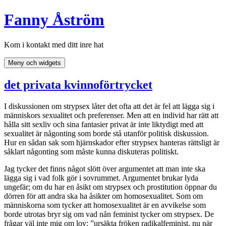
Hoppa
Fanny Åström
till
innehåll
Kom i kontakt med ditt inre hat
Meny och widgets
det privata kvinnoförtrycket
I diskussionen om strypsex låter det ofta att det är fel att lägga sig i
människors sexualitet och preferenser. Men att en individ har rätt att
hålla sitt sexliv och sina fantasier privat är inte liktydigt med att
sexualitet är någonting som borde stå utanför politisk diskussion.
Hur en sådan sak som hjärnskador efter strypsex hanteras rättsligt är
såklart någonting som måste kunna diskuteras politiskt.
Jag tycker det finns något slött över argumentet att man inte ska
lägga sig i vad folk gör i sovrummet. Argumentet brukar lyda
ungefär; om du har en åsikt om strypsex och prostitution öppnar du
dörren för att andra ska ha åsikter om homosexualitet. Som om
människorna som tycker att homosexualitet är en avvikelse som
borde utrotas bryr sig om vad nån feminist tycker om strypsex. De
frågar väl inte mig om lov; ”ursäkta fröken radikalfeminist, nu när