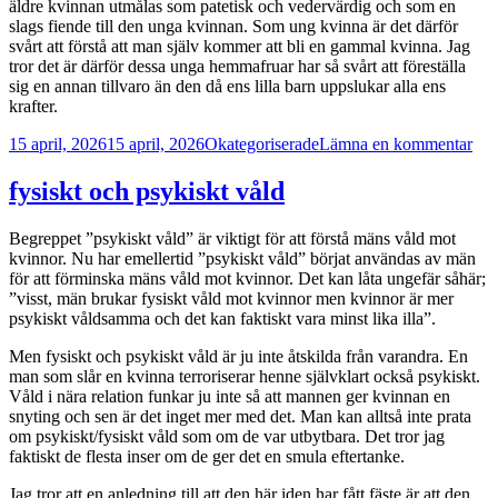
äldre kvinnan utmålas som patetisk och vedervärdig och som en
slags fiende till den unga kvinnan. Som ung kvinna är det därför
svårt att förstå att man själv kommer att bli en gammal kvinna. Jag
tror det är därför dessa unga hemmafruar har så svårt att föreställa
sig en annan tillvaro än den då ens lilla barn uppslukar alla ens
krafter.
Postat
Kategorier
till
15 april, 2026
15 april, 2026
Okategoriserade
Lämna en kommentar
äld
kvi
fysiskt och psykiskt våld
och
ung
Begreppet ”psykiskt våld” är viktigt för att förstå mäns våld mot
hem
kvinnor. Nu har emellertid ”psykiskt våld” börjat användas av män
för att förminska mäns våld mot kvinnor. Det kan låta ungefär såhär;
”visst, män brukar fysiskt våld mot kvinnor men kvinnor är mer
psykiskt våldsamma och det kan faktiskt vara minst lika illa”.
Men fysiskt och psykiskt våld är ju inte åtskilda från varandra. En
man som slår en kvinna terroriserar henne självklart också psykiskt.
Våld i nära relation funkar ju inte så att mannen ger kvinnan en
snyting och sen är det inget mer med det. Man kan alltså inte prata
om psykiskt/fysiskt våld som om de var utbytbara. Det tror jag
faktiskt de flesta inser om de ger det en smula eftertanke.
Jag tror att en anledning till att den här iden har fått fäste är att den