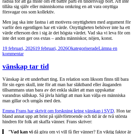
rädsla för att gå miste om ett bättre parti en tindersvajp bort. Att inte
tillåta sig själv eller människorna omkring en att vara onyttiga
försvagar oss som kollektiv.
Men jag ska inte fastna i att motivera onyttigheten med argument för
varför den egentligen har ett värde. Onyttigheten behöver inte ha ett
värde eftersom den i sig är det högsta värdet. Vad ska vi leva för om
inte det som ger oss extas – andra människor, nöjen, konst.
Postat
Kategorier
19 februari, 2026
19 februari, 2026
Okategoriserade
Lämna en
till
kommentar
vikten
av
vänskap tar tid
att
vara
Vänskap är ett underbart ting. En relation som liksom finns till bara
onyttig
för sin egen skull, inte för att man har släktband eller åtaganden
tillsammans utan bara av det enkla skälet att man uppskattar
varandras sällskap. Så jävla härligt att man kan välja en människa
man gillar och umgås med den.
Emma Frans har skrivit om forskning kring vänskap i SVD
. Hon tar
bland annat upp att brist på självförtroende och tid är de två största
hindren för folk att skaffa vänner. Frans skriver:
”
Vad kan vi
då göra om vi vill få fler vänner? En viktig faktor är