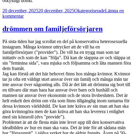
oskyldigt dömd.
Postat
Kategorier
20 december, 2025
20 december, 2025
Okategoriserade
Lämna en
till
kommentar
drömmen om familjeförsörjaren
På sista tiden har jag scrollat en del på konservativa heterosexuella
instagram. Många kvinnor uttrycker att de vill ha en
familjeförsörjare (”provider”). De vill ha en trygg man som tar
initiativ och som de kan ”följa”. Då kan de slappna av och släppa ut
sin ”feminina sida”, vara mjuka och följsamma och låta mannen föra
dem framåt.
Jag kan förstå att det här behovet finns hos många kvinnor. Kvinnor
tar ju ofta ett väldigt stort ansvar över sin familj och många män tar
inte ansvar över någonting alls. Då är det lätt att drömma sig bort till
en tillvaro där man bara har ansvar över barn och hushåll och
mannen tar ansvar över ekonomin och de stora livsbesluten. Det är
helt enkelt den dröm om vila som finns tillgänglig inom ramarna för
dessa kvinnors världsbild. De kan inte kräva av sin man att han ska
göra kvinnogöra men de kan kräva att han ska leverera i enlighet
med sin könsroll (dvs ”provide”).
Problemet är att de flesta män inte lever upp till den konservativa
idealbilden av hur en man ska vara. Det är inte för att sådana män
har ”försvunnit”, i själva verket har de aldrig funnits. Även på 50-