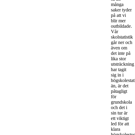
många
saker tyder
på att vi
blir mer
outbildade.
Vår
skolstatistik
går ner och
även om
det inte på
lika stor
utsträckning
har tagit
sig in i
högskolestat
än, är det
påtagligt
för
grundskola
och det i
sin tur är
ett viktigt
led för att
klara
högskolestu