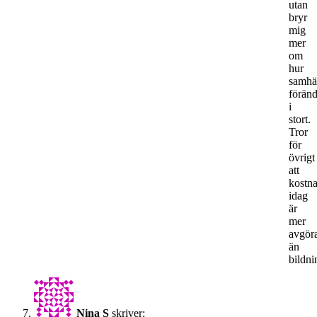
utan
bryr
mig
mer
om
hur
samhäl
föränd
i
stort.
Tror
för
övrigt
att
kostn
idag
är
mer
avgör
än
bildni
Nina S
skriver: