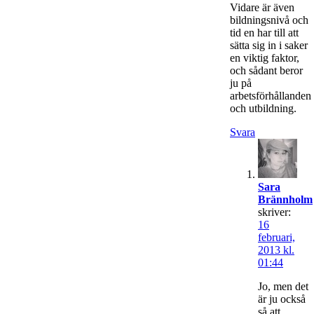
Vidare är även
bildningsnivå och
tid en har till att
sätta sig in i saker
en viktig faktor,
och sådant beror
ju på
arbetsförhållanden
och utbildning.
Svara
Sara
Brännholm
skriver:
16
februari,
2013 kl.
01:44
Jo, men det
är ju också
så att