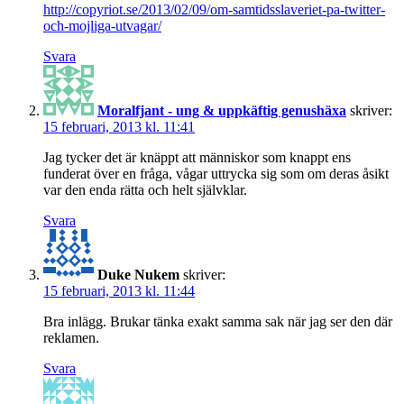
http://copyriot.se/2013/02/09/om-samtidsslaveriet-pa-twitter-
och-mojliga-utvagar/
Svara
Moralfjant - ung & uppkäftig genushäxa
skriver:
15 februari, 2013 kl. 11:41
Jag tycker det är knäppt att människor som knappt ens
funderat över en fråga, vågar uttrycka sig som om deras åsikt
var den enda rätta och helt självklar.
Svara
Duke Nukem
skriver:
15 februari, 2013 kl. 11:44
Bra inlägg. Brukar tänka exakt samma sak när jag ser den där
reklamen.
Svara