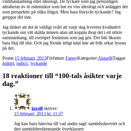
världsåskådning eller ideologi. De tyckare som jag personligen
attraheras av är människor som har en viss ideologi och anlägger det
som perspektiv på olika frågor. Men bara lösryckt tyckande? Jag
greppar det inte.
Jag tänker att det är väldigt svårt att varje dag leverera kvalitativt
tyckande om vitt skilda ämnen utan att koppla ihop det i ett större
sammanhang, till exempel feminism som jag gör. Det blir liksom
bara blaj till slut. Och jag förstår ärligt talat inte att folk orkar lyssna
på det.
Postat
15 februari, 2013
Författare
Fanny
Kategorier
Aktuellt
Taggar
åsikter
,
radio1
,
tyckande
18 reaktioner till “100-tals åsikter varje
dag.”
laxsill
skriver:
15 februari, 2013 kl. 11:37
Jag kan bara hänvisa till vad andra sagt: samtidsslaveriet och
den samtidsbestämmande överklassen