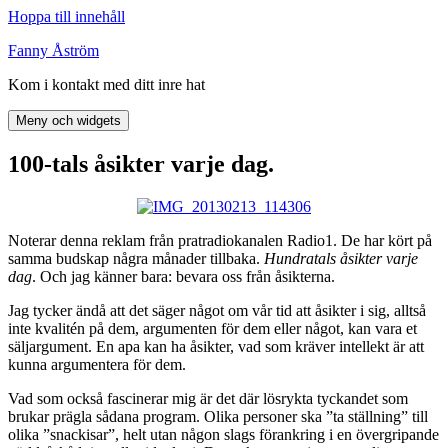
Hoppa till innehåll
Fanny Åström
Kom i kontakt med ditt inre hat
Meny och widgets
100-tals åsikter varje dag.
Noterar denna reklam från pratradiokanalen Radio1. De har kört på
samma budskap några månader tillbaka.
Hundratals åsikter varje
dag
. Och jag känner bara: bevara oss från åsikterna.
Jag tycker ändå att det säger något om vår tid att åsikter i sig, alltså
inte kvalitén på dem, argumenten för dem eller något, kan vara et
säljargument. En apa kan ha åsikter, vad som kräver intellekt är att
kunna argumentera för dem.
Vad som också fascinerar mig är det där lösrykta tyckandet som
brukar prägla sådana program. Olika personer ska ”ta ställning” till
olika ”snackisar”, helt utan någon slags förankring i en övergripande