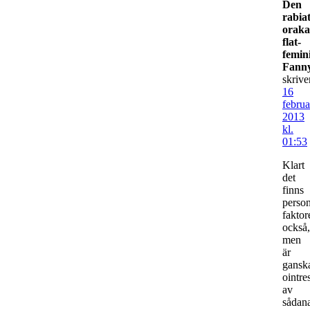
Den
rabia
oraka
flat-
femin
Fanny
skrive
16
februa
2013
kl.
01:53
Klart
det
finns
person
faktor
också,
men
är
gansk
ointre
av
sådan