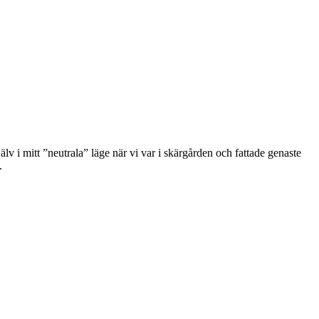
jälv i mitt ”neutrala” läge när vi var i skärgården och fattade genaste
.