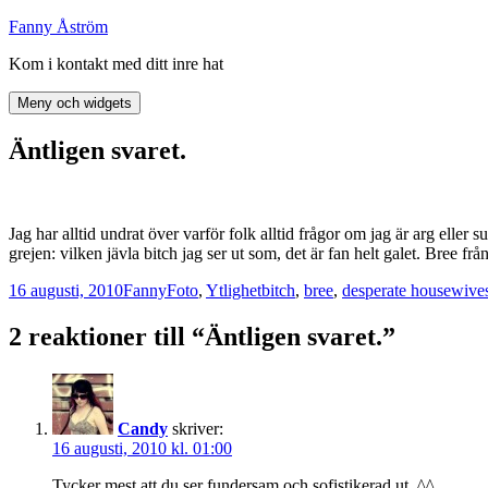
Hoppa
Fanny Åström
till
Kom i kontakt med ditt inre hat
innehåll
Meny och widgets
Äntligen svaret.
Jag har alltid undrat över varför folk alltid frågor om jag är arg eller 
grejen: vilken jävla bitch jag ser ut som, det är fan helt galet. Bree f
Postat
Författare
Kategorier
Taggar
16 augusti, 2010
Fanny
Foto
,
Ytlighet
bitch
,
bree
,
desperate housewive
2 reaktioner till “Äntligen svaret.”
Candy
skriver:
16 augusti, 2010 kl. 01:00
Tycker mest att du ser fundersam och sofistikerad ut. ^^