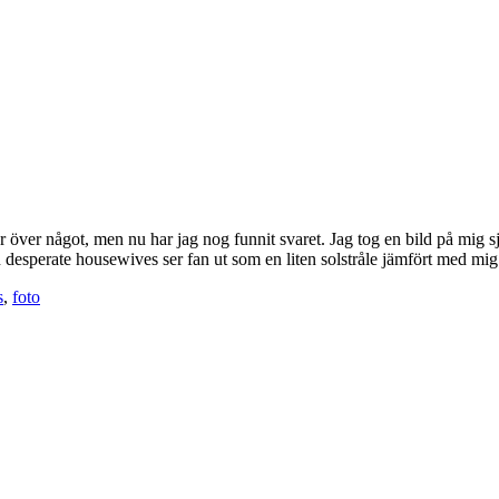
sur över något, men nu har jag nog funnit svaret. Jag tog en bild på mig s
rån desperate housewives ser fan ut som en liten solstråle jämfört med mig
s
,
foto