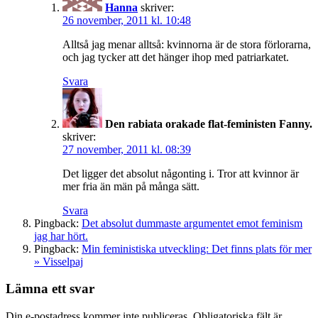
Hanna
skriver:
26 november, 2011 kl. 10:48
Alltså jag menar alltså: kvinnorna är de stora förlorarna,
och jag tycker att det hänger ihop med patriarkatet.
Svara
Den rabiata orakade flat-feministen Fanny.
skriver:
27 november, 2011 kl. 08:39
Det ligger det absolut någonting i. Tror att kvinnor är
mer fria än män på många sätt.
Svara
Pingback:
Det absolut dummaste argumentet emot feminism
jag har hört.
Pingback:
Min feministiska utveckling: Det finns plats för mer
» Visselpaj
Lämna ett svar
Din e-postadress kommer inte publiceras.
Obligatoriska fält är