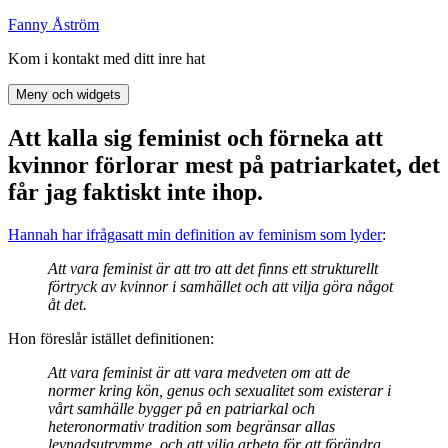
Hoppa
Fanny Åström
till
Kom i kontakt med ditt inre hat
innehåll
Meny och widgets
Att kalla sig feminist och förneka att
kvinnor förlorar mest på patriarkatet, det
får jag faktiskt inte ihop.
Hannah har ifrågasatt min definition av feminism som lyder
:
Att vara feminist är att tro att det finns ett strukturellt
förtryck av kvinnor i samhället och att vilja göra något
åt det.
Hon föreslår istället definitionen:
Att vara feminist är att vara medveten om att de
normer kring kön, genus och sexualitet som existerar i
vårt samhälle bygger på en patriarkal och
heteronormativ tradition som begränsar allas
levnadsutrymme, och att vilja arbeta för att förändra