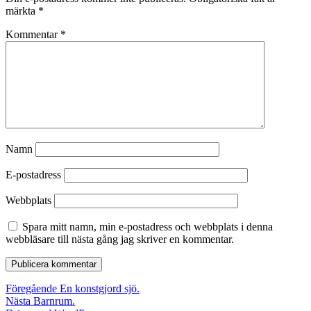
märkta
*
Kommentar
*
Namn
E-postadress
Webbplats
Spara mitt namn, min e-postadress och webbplats i denna
webbläsare till nästa gång jag skriver en kommentar.
Inläggsnavigering
Föregående
Föregående
En konstgjord sjö.
Nästa
inlägg:
Nästa
Barnrum.