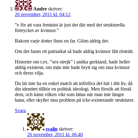
Andre
skriver:
26 november, 2011 kl. 04:12
”e för att vara feminist är just det där med det strukturella
förtrycket av kvinnor.”
Bakom varje dotter finns en far. Glöm aldrig det.
Om det fanns ett patriarkat så hade aldrig kvinnor fått rösträtt.
Historier om t.ex. ”sex-strejk” i antika grekland, hade heller
aldrig existerat, om män inte hade brytt sig om sina kvinnor
och deras vilja.
Du lär inte ha en enkel match att införliva det här i ditt liv, då
din identitet tillhör en politisk ideologi. Men försök att förstå
dem, och känn vilken vikt som lättas när man inte längre
hatar, eller skyller sina problem på icke-existerande strukturer.
Svara
svalin
skriver:
26 november, 2011 kl. 06:40