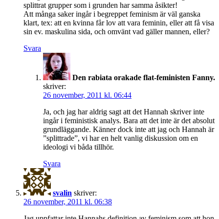
splittrat grupper som i grunden har samma åsikter!
Att många saker ingår i begreppet feminism är väl ganska
klart, tex: att en kvinna får lov att vara feminin, eller att få visa
sin ev. maskulina sida, och omvänt vad gäller mannen, eller?
Svara
Den rabiata orakade flat-feministen Fanny.
skriver:
26 november, 2011 kl. 06:44
Ja, och jag har aldrig sagt att det Hannah skriver inte
ingår i feministisk analys. Bara att det inte är det absolut
grundläggande. Känner dock inte att jag och Hannah är
”splittrade”, vi har en helt vanlig diskussion om en
ideologi vi båda tillhör.
Svara
svalin
skriver:
26 november, 2011 kl. 06:38
Jag uppfattar inte Hannahs definition av feminism som att hon