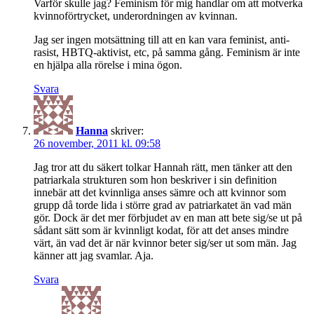
Varför skulle jag? Feminism för mig handlar om att motverka
kvinnoförtrycket, underordningen av kvinnan.
Jag ser ingen motsättning till att en kan vara feminist, anti-
rasist, HBTQ-aktivist, etc, på samma gång. Feminism är inte
en hjälpa alla rörelse i mina ögon.
Svara
Hanna
skriver:
26 november, 2011 kl. 09:58
Jag tror att du säkert tolkar Hannah rätt, men tänker att den
patriarkala strukturen som hon beskriver i sin definition
innebär att det kvinnliga anses sämre och att kvinnor som
grupp då torde lida i större grad av patriarkatet än vad män
gör. Dock är det mer förbjudet av en man att bete sig/se ut på
sådant sätt som är kvinnligt kodat, för att det anses mindre
värt, än vad det är när kvinnor beter sig/ser ut som män. Jag
känner att jag svamlar. Aja.
Svara