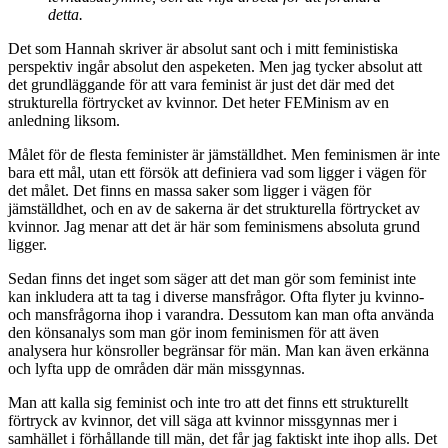
detta.
Det som Hannah skriver är absolut sant och i mitt feministiska
perspektiv ingår absolut den aspeketen. Men jag tycker absolut att
det grundläggande för att vara feminist är just det där med det
strukturella förtrycket av kvinnor. Det heter FEMinism av en
anledning liksom.
Målet för de flesta feminister är jämställdhet. Men feminismen är inte
bara ett mål, utan ett försök att definiera vad som ligger i vägen för
det målet. Det finns en massa saker som ligger i vägen för
jämställdhet, och en av de sakerna är det strukturella förtrycket av
kvinnor. Jag menar att det är här som feminismens absoluta grund
ligger.
Sedan finns det inget som säger att det man gör som feminist inte
kan inkludera att ta tag i diverse mansfrågor. Ofta flyter ju kvinno-
och mansfrågorna ihop i varandra. Dessutom kan man ofta använda
den könsanalys som man gör inom feminismen för att även
analysera hur könsroller begränsar för män. Man kan även erkänna
och lyfta upp de områden där män missgynnas.
Man att kalla sig feminist och inte tro att det finns ett strukturellt
förtryck av kvinnor, det vill säga att kvinnor missgynnas mer i
samhället i förhållande till män, det får jag faktiskt inte ihop alls. Det