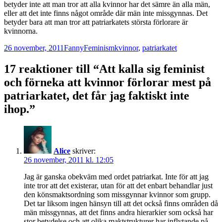
betyder inte att man tror att alla kvinnor har det sämre än alla män,
eller att det inte finns något område där män inte missgynnas. Det
betyder bara att man tror att patriarkatets största förlorare är
kvinnorna.
Postat
Författare
Kategorier
Taggar
26 november, 2011
Fanny
Feminism
kvinnor
,
patriarkatet
17 reaktioner till “Att kalla sig feminist
och förneka att kvinnor förlorar mest på
patriarkatet, det får jag faktiskt inte
ihop.”
Alice
skriver:
26 november, 2011 kl. 12:05
Jag är ganska obekväm med ordet patriarkat. Inte för att jag
inte tror att det existerar, utan för att det enbart behandlar just
den könsmaktsordning som missgynnar kvinnor som grupp.
Det tar liksom ingen hänsyn till att det också finns områden då
män missgynnas, att det finns andra hierarkier som också har
stor betydelse och att olika maktstrukturer har inflytande på