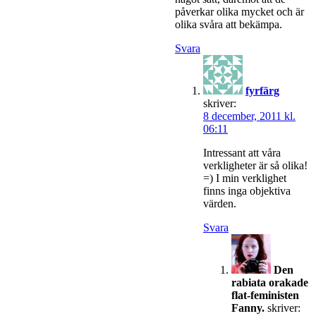
påverkar olika mycket och är
olika svåra att bekämpa.
Svara
fyrfärg
skriver:
8 december, 2011 kl.
06:11
Intressant att våra
verkligheter är så olika!
=) I min verklighet
finns inga objektiva
värden.
Svara
Den
rabiata orakade
flat-feministen
Fanny.
skriver: