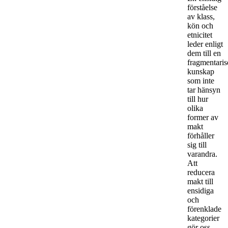
förståelse
av klass,
kön och
etnicitet
leder enligt
dem till en
fragmentaris
kunskap
som inte
tar hänsyn
till hur
olika
former av
makt
förhåller
sig till
varandra.
Att
reducera
makt till
ensidiga
och
förenklade
kategorier
gör oss