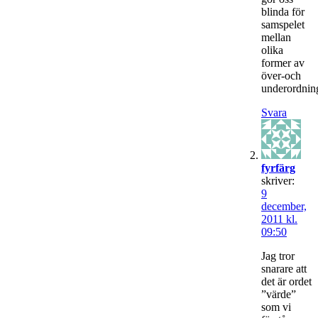
blinda för
samspelet
mellan
olika
former av
över-och
underordnin
Svara
fyrfärg
skriver:
9
december,
2011 kl.
09:50
Jag tror
snarare att
det är ordet
”värde”
som vi