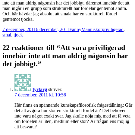
inte att man aldrig någonsin har det jobbigt, däremot innebär det att
man ingår i en grupp som strukturellt har fördelar gentemot andra.
Och här hävdar jag absolut att smala har en strukturell fördel
gentemot tjocka.
Postat
Författare
Kategorier
Taggar
7 december, 2011
6 december, 2011
Fanny
Människor
priviligerad
,
smal
,
tjock
22 reaktioner till “Att vara priviligerad
innebär inte att man aldrig någonsin har
det jobbigt.”
fyrfärg
skriver:
7 december, 2011 kl. 10:56
Här finns en spännande kunskapsfilosofisk frågeställning: Går
det att avgöra hur stor en strukturell fördel är? Det behöver
inte vara något exakt svar. Jag skulle nöja mig med att få veta
om fördelen är liten, medium eller stor? Är frågan ens möjlig
att besvara?