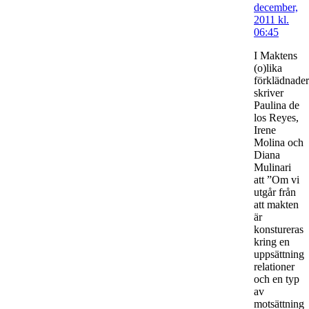
december,
2011 kl.
06:45
I Maktens
(o)lika
förklädnader
skriver
Paulina de
los Reyes,
Irene
Molina och
Diana
Mulinari
att ”Om vi
utgår från
att makten
är
konstureras
kring en
uppsättning
relationer
och en typ
av
motsättning