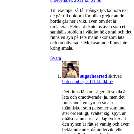
8 december, 2011 kl. 01:58
Till exempel så får många tjocka höra när
de går till doktorn för olika grejer att de
borde går ner i vikt, även om det är
orelaterat. Fetma diskuteras även som ett
samhällsproblem i väldigt hög grad och det
finns en syn på feta människor som lata
och omotiverade. Motsvarande finns inte
kring smala.
Svara
sugarhearted
skriver:
9 december, 2011 kl. 04:57
Det finns få som säger att smala är
lata och omotiverade, ja, men det
finns ändå en syn på smala
människor som personer som inte
äter ordentligt, svälter sig, spyr, är
ohälsosamma o.s.v.. Jag tycker att
den synen är rätt så vanlig och även
beklämmande, då undervikt eller