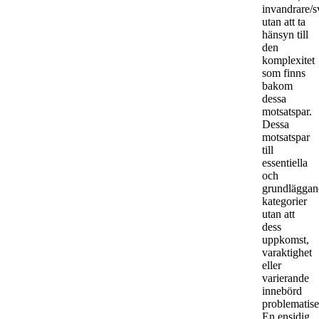
invandrare/s
utan att ta
hänsyn till
den
komplexitet
som finns
bakom
dessa
motsatspar.
Dessa
motsatspar
till
essentiella
och
grundläggan
kategorier
utan att
dess
uppkomst,
varaktighet
eller
varierande
innebörd
problematise
En ensidig