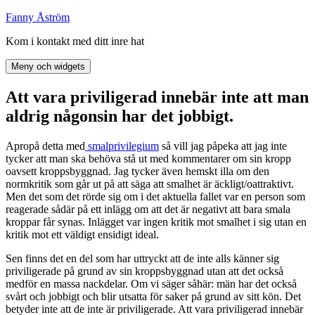
Hoppa
Fanny Åström
till
Kom i kontakt med ditt inre hat
innehåll
Meny och widgets
Att vara priviligerad innebär inte att man
aldrig någonsin har det jobbigt.
Apropå detta med
smalprivilegium
så vill jag påpeka att jag inte
tycker att man ska behöva stå ut med kommentarer om sin kropp
oavsett kroppsbyggnad. Jag tycker även hemskt illa om den
normkritik som går ut på att säga att smalhet är äckligt/oattraktivt.
Men det som det rörde sig om i det aktuella fallet var en person som
reagerade sådär på ett inlägg om att det är negativt att bara smala
kroppar får synas. Inlägget var ingen kritik mot smalhet i sig utan en
kritik mot ett väldigt ensidigt ideal.
Sen finns det en del som har uttryckt att de inte alls känner sig
priviligerade på grund av sin kroppsbyggnad utan att det också
medför en massa nackdelar. Om vi säger såhär: män har det också
svårt och jobbigt och blir utsatta för saker på grund av sitt kön. Det
betyder inte att de inte är priviligerade. Att vara priviligerad innebär