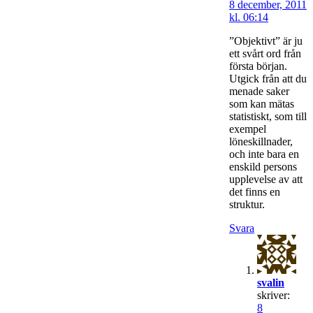
8 december, 2011
kl. 06:14
”Objektivt” är ju
ett svårt ord från
första början.
Utgick från att du
menade saker
som kan mätas
statistiskt, som till
exempel
löneskillnader,
och inte bara en
enskild persons
upplevelse av att
det finns en
struktur.
Svara
svalin
skriver:
8