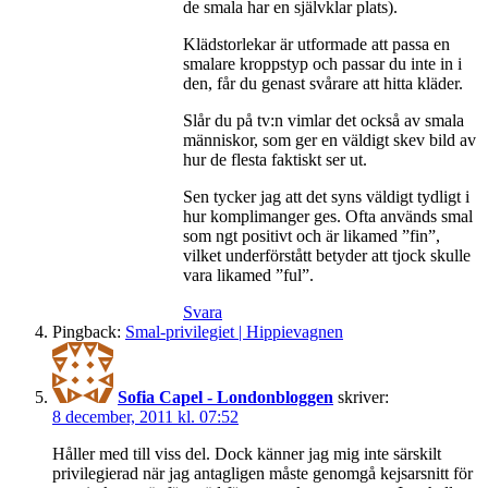
de smala har en självklar plats).
Klädstorlekar är utformade att passa en
smalare kroppstyp och passar du inte in i
den, får du genast svårare att hitta kläder.
Slår du på tv:n vimlar det också av smala
människor, som ger en väldigt skev bild av
hur de flesta faktiskt ser ut.
Sen tycker jag att det syns väldigt tydligt i
hur komplimanger ges. Ofta används smal
som ngt positivt och är likamed ”fin”,
vilket underförstått betyder att tjock skulle
vara likamed ”ful”.
Svara
Pingback:
Smal-privilegiet | Hippievagnen
Sofia Capel - Londonbloggen
skriver:
8 december, 2011 kl. 07:52
Håller med till viss del. Dock känner jag mig inte särskilt
privilegierad när jag antagligen måste genomgå kejsarsnitt för