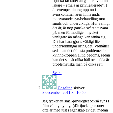
”tjocka får rådet att gå ner i vikt hos
läkare – smala är privilegierade”. I
de exempel du tog upp nu i
svarskommentaren finns ändå
motsvarande syn/behandling mot
smala och underviktiga. Hur vanligt
det är, är nog ganska svårt att svara
på, men förmodligen mycket
vanligare än många kan tänka sig.
Det har bara gjorts väldigt lite
undersökningar kring det. Vidhåller
sedan att det främsta problemet är att
kvinnokroppen alltid bedöms, sedan
kan det ske åt olika håll och båda är
problematiska men på olika sätt.
Svara
Caroline
skriver:
8 december, 2011 kl. 10:50
Jag tycker att smal-privilegiet också syns i
film väldigt tydligt (där tjocka personer
ofta är med just i egenskap av det, medan