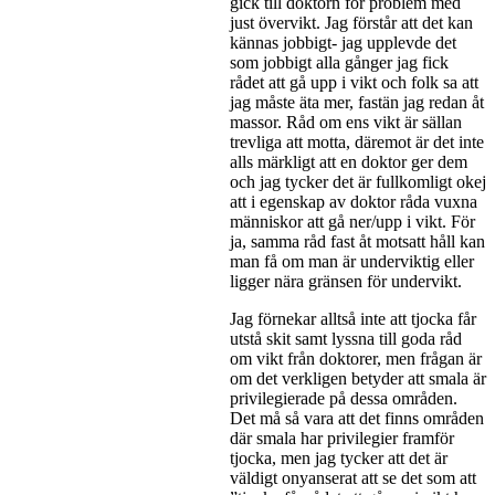
gick till doktorn för problem med
just övervikt. Jag förstår att det kan
kännas jobbigt- jag upplevde det
som jobbigt alla gånger jag fick
rådet att gå upp i vikt och folk sa att
jag måste äta mer, fastän jag redan åt
massor. Råd om ens vikt är sällan
trevliga att motta, däremot är det inte
alls märkligt att en doktor ger dem
och jag tycker det är fullkomligt okej
att i egenskap av doktor råda vuxna
människor att gå ner/upp i vikt. För
ja, samma råd fast åt motsatt håll kan
man få om man är underviktig eller
ligger nära gränsen för undervikt.
Jag förnekar alltså inte att tjocka får
utstå skit samt lyssna till goda råd
om vikt från doktorer, men frågan är
om det verkligen betyder att smala är
privilegierade på dessa områden.
Det må så vara att det finns områden
där smala har privilegier framför
tjocka, men jag tycker att det är
väldigt onyanserat att se det som att