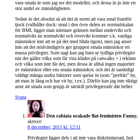
vara smala är som jag ser det modeller, och dessa är ju inte en
stor andel av mänskligheten.
Sedan är det absolut så att det är norm att vara smal framför
tjock (vidhåller dock: smal i den övre delen av normalskalan
för BMI, ligger man närmare gränsen mellan undervikt och
normalvikt än normalvikt och övervikt kommer s.k. vanliga
människor inte att se på det med blida ögon), men jag anser
inte att det nödvändigtvis ger gruppen smala människor en
massa privilegier. Som sagt kan jag bara se tydliga privilegier
när det gäller vilka som får visa kläder på catwalks + i reklam
och vilka som inte får det, men dessa är alltså ingen majoritet
av människor eller ens smala människor, och det är samtidigt
väldigt många andra faktorer som spelar in (som ”perfekt” hy,
att man är lång och har vit hy, t.ex.). Därför kan jag inte riktigt
anse att smala som grupp är särskilt privilegierade där heller.
Svara
Den rabiata orakade flat-feministen Fanny.
skriver:
8 december, 2011 kl. 12:11
Privilegiet ligger dels i att inte vara diskriminerad, fast