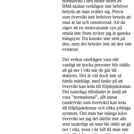
normalvikt i den nedre delen av
BMI-skalan verkligen inte behöver
betyda att man svälter sig. Precis
som övervikt inte behöver betyda att
man är lat och omotiverad. Att du
säger att en motsvarande syn på
smala inte finns tycker jag är ganska
trångsynt. Du kanske inte stött på
den, men det betyder inte att den inte
existerar.
Det verkar onekligen vara rätt
vanligt att tjocka personer blir rådda
att gå ner i vikt när de går till
doktorn. Det är väl dock inte så
himla märkligt, med tanke på att
övervikt kan leda till följdsjukdomar.
Det naturliga tillståndet är ändå att
vara ”normalsmal”, allt annat
(undervikt som övervikt) kan leda
till följdsjukdomar och olika jobbiga
symtom. Om man har många kilos
övervikt ser jag det därför inte alls
som underligt att man får rådet att gå
ner i vikt, även i de fall då man inte