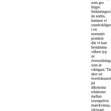
som ges
högre
förklaringsv
än andra,
hamnar vi
oundviklige
i en
normativ
position
där vi kan
bestämma
vilken typ
av
överordning
som är
viktigast.”D
sker en
överfokuser
på
dikotoma
relationer
mellan
exempelvis
man/kvinna,
vit/svart,