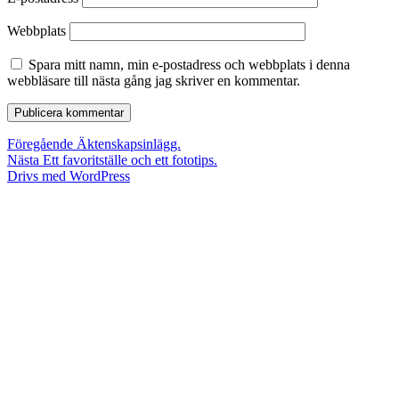
Webbplats
Spara mitt namn, min e-postadress och webbplats i denna
webbläsare till nästa gång jag skriver en kommentar.
Inläggsnavigering
Föregående
Föregående
Äktenskapsinlägg.
Nästa
inlägg:
Nästa
Ett favoritställe och ett fototips.
inlägg:
Drivs med WordPress