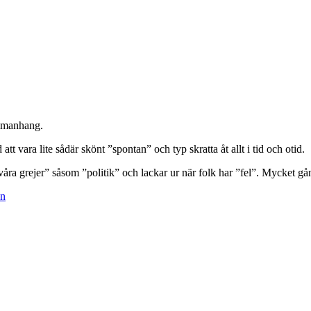
ammanhang.
att vara lite sådär skönt ”spontan” och typ skratta åt allt i tid och otid.
våra grejer” såsom ”politik” och lackar ur när folk har ”fel”. Mycket g
an