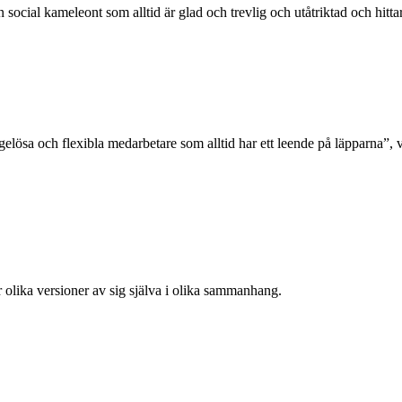
a en social kameleont som alltid är glad och trevlig och utåtriktad och hi
elösa och flexibla medarbetare som alltid har ett leende på läpparna”, vi
är olika versioner av sig själva i olika sammanhang.