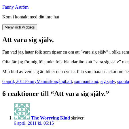
Hoppa
Fanny Åström
till
Kom i kontakt med ditt inre hat
innehåll
Meny och widgets
Att vara sig själv.
Fan vad jag hatar folk som tipsar en om att ”vara sig själv” i olika s
Ofta får jag för mig följande: folk blandar ihop att ”vara sig själv” med 
Min bild av vem jag är: bitter och cynisk fitta som bara snackar om ”s
Postat
Författare
Kategorier
Taggar
6 april, 2011
Fanny
Människor
gångbart
,
sammanhang
,
sig själv
,
spont
6 reaktioner till “Att vara sig själv.”
The Worrying Kind
skriver:
6 april, 2011 kl. 05:15