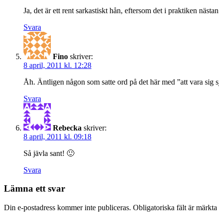
Ja, det är ett rent sarkastiskt hån, eftersom det i praktiken nästan
Svara
Fino
skriver:
8 april, 2011 kl. 12:28
Åh. Äntligen någon som satte ord på det här med ”att vara sig s
Svara
Rebecka
skriver:
8 april, 2011 kl. 09:18
Så jävla sant! 🙂
Svara
Lämna ett svar
Din e-postadress kommer inte publiceras.
Obligatoriska fält är märkta