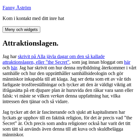
Hoppa
Fanny Åström
till
Kom i kontakt med ditt inre hat
innehåll
Meny och widgets
Attraktionslagen.
Jag har
skrivit på Alla jävla dagar om den så kallade
attraktionslagen, eller ”the Secret”
, som jag innan bloggat om
här
och
här
. Jag har skrivit om hur denna mytbildning återkommer i vårt
samhälle och hur den upprätthåller samhällsideologin och gör
människor inkapabla till att klaga. Jag ser detta som ett av vår tids
farligaste trosföreställningar och tycker att den är väldigt viktig att
ifrågasätta på ett djupare plan är huruvida den råkar vara sann eller
falsk: vi måste se vilken
verkan
denna uppfattning har, vilka
intressen den tjänar och så vidare.
Jag tycker att det är fascinerande och sjukt att kapitalismen har
lyckats ge upphov till en faktisk religion, för det är precis vad ”the
Secret” är. Och precis som andra religioner också har varit det titt
som tätt så används även denna till att kuva och skuldbelägga
människor.