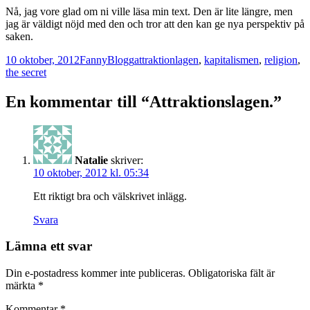
Nå, jag vore glad om ni ville läsa min text. Den är lite längre, men
jag är väldigt nöjd med den och tror att den kan ge nya perspektiv på
saken.
Postat
Författare
Kategorier
Taggar
10 oktober, 2012
Fanny
Blogg
attraktionlagen
,
kapitalismen
,
religion
,
the secret
En kommentar till “Attraktionslagen.”
Natalie
skriver:
10 oktober, 2012 kl. 05:34
Ett riktigt bra och välskrivet inlägg.
Svara
Lämna ett svar
Din e-postadress kommer inte publiceras.
Obligatoriska fält är
märkta
*
Kommentar
*