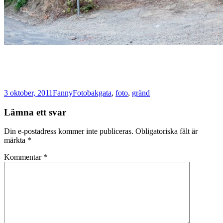
Postat
Författare
Kategorier
Taggar
3 oktober, 2011
Fanny
Foto
bakgata
,
foto
,
gränd
Lämna ett svar
Din e-postadress kommer inte publiceras.
Obligatoriska fält är
märkta
*
Kommentar
*