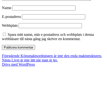
Namn
E-postadress
Webbplats
Spara mitt namn, min e-postadress och webbplats i denna
webbläsare till nästa gång jag skriver en kommentar.
Inläggsnavigering
Föregående
Föregående
Könsmaktsordningen är inte den enda maktstrukturen.
Nästa
inlägg:
Nästa
Livet är inte lätt när man är tio.
inlägg:
Drivs med WordPress