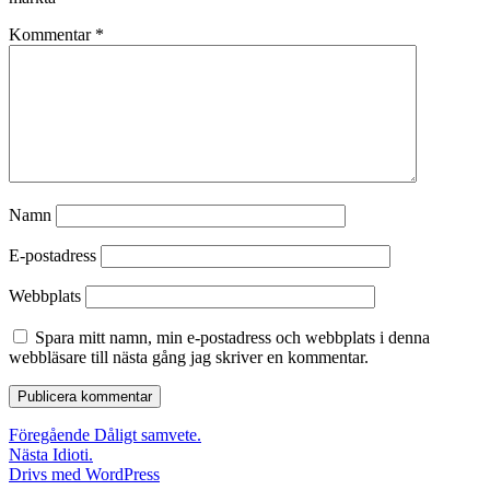
Kommentar
*
Namn
E-postadress
Webbplats
Spara mitt namn, min e-postadress och webbplats i denna
webbläsare till nästa gång jag skriver en kommentar.
Inläggsnavigering
Föregående
Föregående
Dåligt samvete.
Nästa
inlägg:
Nästa
Idioti.
inlägg:
Drivs med WordPress