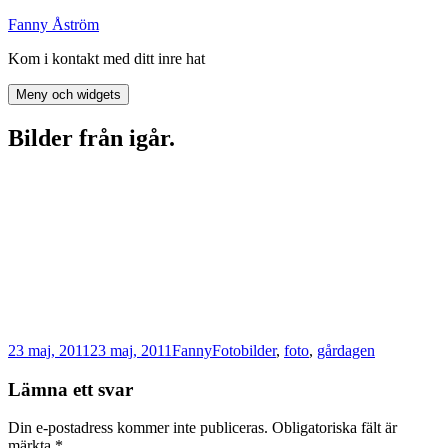
Hoppa
Fanny Åström
till
Kom i kontakt med ditt inre hat
innehåll
Meny och widgets
Bilder från igår.
Postat
Författare
Kategorier
Taggar
23 maj, 2011
23 maj, 2011
Fanny
Foto
bilder
,
foto
,
gårdagen
Lämna ett svar
Din e-postadress kommer inte publiceras.
Obligatoriska fält är
märkta
*