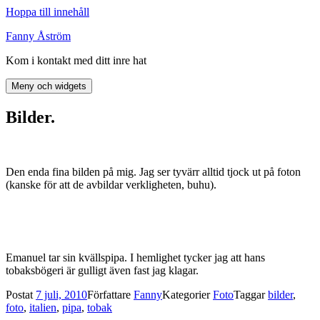
Hoppa till innehåll
Fanny Åström
Kom i kontakt med ditt inre hat
Meny och widgets
Bilder.
Den enda fina bilden på mig. Jag ser tyvärr alltid tjock ut på foton
(kanske för att de avbildar verkligheten, buhu).
Emanuel tar sin kvällspipa. I hemlighet tycker jag att hans
tobaksbögeri är gulligt även fast jag klagar.
Postat
7 juli, 2010
Författare
Fanny
Kategorier
Foto
Taggar
bilder
,
foto
,
italien
,
pipa
,
tobak