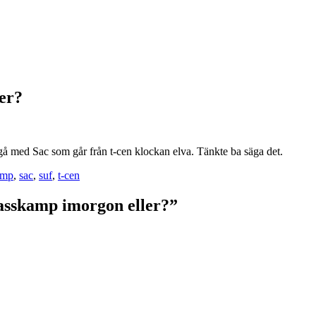
er?
 gå med Sac som går från t-cen klockan elva. Tänkte ba säga det.
amp
,
sac
,
suf
,
t-cen
lasskamp imorgon eller?”