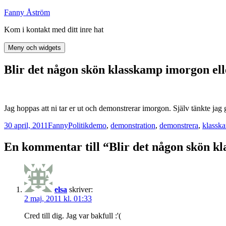
Hoppa
Fanny Åström
till
Kom i kontakt med ditt inre hat
innehåll
Meny och widgets
Blir det någon skön klasskamp imorgon ell
Jag hoppas att ni tar er ut och demonstrerar imorgon. Själv tänkte jag
Postat
Författare
Kategorier
Taggar
30 april, 2011
Fanny
Politik
demo
,
demonstration
,
demonstrera
,
klassk
En kommentar till “Blir det någon skön k
elsa
skriver:
2 maj, 2011 kl. 01:33
Cred till dig. Jag var bakfull :'(