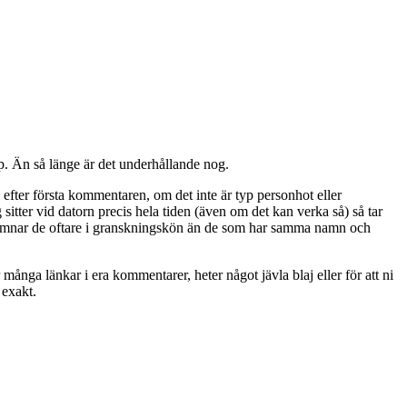
pp. Än så länge är det underhållande nog.
 efter första kommentaren, om det inte är typ personhot eller
ter vid datorn precis hela tiden (även om det kan verka så) så tar
 hamnar de oftare i granskningskön än de som har samma namn och
nga länkar i era kommentarer, heter något jävla blaj eller för att ni
 exakt.