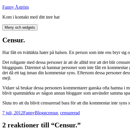
Hoppa
Fanny Åström
till
Kom i kontakt med ditt inre hat
innehåll
Meny och widgets
Censur.
Har fått en tvättäkta hater på halsen. En person som inte ens bryr si
Det roligaste med dessa personer är att de alltid tror att det blir censu
bloggspam. Däremot så hamnar personer som inte fått en kommentar god
det då ett tag innan din kommentar syns. Eftersom dessa personer de
mejl.
Vidare så brukar dessa personers kommentarer ganska ofta hamna i min 
blivit spammärkta av någon annan bloggare som använder samma spamfil
Sluta tro att du blivit censurerad bara för att din kommentar inte syns 
Postat
Författare
Kategorier
Taggar
7 juli, 2012
Fanny
Blogg
censur
,
censurerad
2 reaktioner till “Censur.”