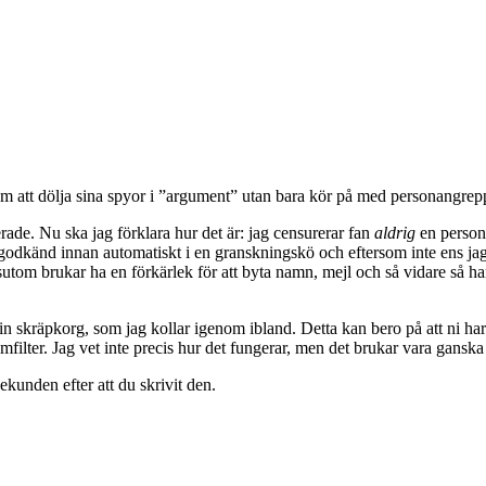
g om att dölja sina spyor i ”argument” utan bara kör på med personangre
rerade. Nu ska jag förklara hur det är: jag censurerar fan
aldrig
en person
känd innan automatiskt i en granskningskö och eftersom inte ens jag sit
ssutom brukar ha en förkärlek för att byta namn, mejl och så vidare så
skräpkorg, som jag kollar igenom ibland. Detta kan bero på att ni har må
ter. Jag vet inte precis hur det fungerar, men det brukar vara ganska
sekunden efter att du skrivit den.