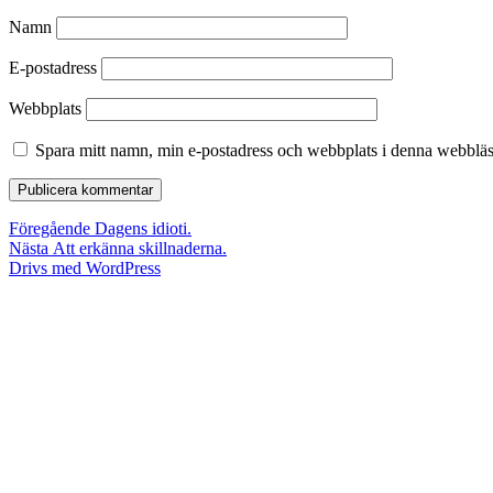
Namn
E-postadress
Webbplats
Spara mitt namn, min e-postadress och webbplats i denna webbläsa
Inläggsnavigering
Föregående
Föregående
Dagens idioti.
Nästa
inlägg:
Nästa
Att erkänna skillnaderna.
inlägg:
Drivs med WordPress