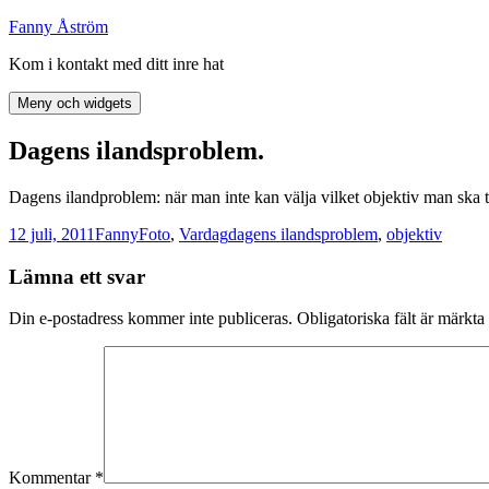
Hoppa
Fanny Åström
till
Kom i kontakt med ditt inre hat
innehåll
Meny och widgets
Dagens ilandsproblem.
Dagens ilandproblem: när man inte kan välja vilket objektiv man ska 
Postat
Författare
Kategorier
Taggar
12 juli, 2011
Fanny
Foto
,
Vardag
dagens ilandsproblem
,
objektiv
Lämna ett svar
Din e-postadress kommer inte publiceras.
Obligatoriska fält är märkta
Kommentar
*