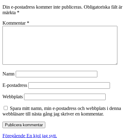
Din e-postadress kommer inte publiceras.
Obligatoriska fält är
märkta
*
Kommentar
*
Namn
E-postadress
Webbplats
Spara mitt namn, min e-postadress och webbplats i denna
webbläsare till nästa gång jag skriver en kommentar.
Inläggsnavigering
Föregående
Föregående
En kjol jag sytt.