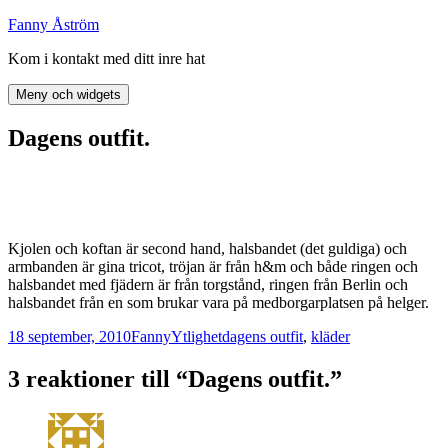
Hoppa
Fanny Åström
till
Kom i kontakt med ditt inre hat
innehåll
Meny och widgets
Dagens outfit.
Kjolen och koftan är second hand, halsbandet (det guldiga) och
armbanden är gina tricot, tröjan är från h&m och både ringen och
halsbandet med fjädern är från torgstånd, ringen från Berlin och
halsbandet från en som brukar vara på medborgarplatsen på helger.
Postat
Författare
Kategorier
Taggar
18 september, 2010
Fanny
Ytlighet
dagens outfit
,
kläder
3 reaktioner till “Dagens outfit.”