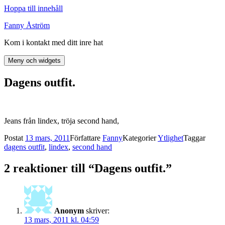
Hoppa till innehåll
Fanny Åström
Kom i kontakt med ditt inre hat
Meny och widgets
Dagens outfit.
Jeans från lindex, tröja second hand,
Postat
13 mars, 2011
Författare
Fanny
Kategorier
Ytlighet
Taggar
dagens outfit
,
lindex
,
second hand
2 reaktioner till “Dagens outfit.”
Anonym
skriver:
13 mars, 2011 kl. 04:59