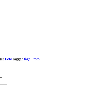
ier
Foto
Taggar
fågel
,
foto
*