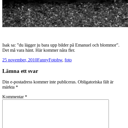
Isak sa: ”du lägger ju bara upp bilder på Emanuel och blommor”.
Det må vara hänt. Här kommer nåra fler.
Postat
Författare
Kategorier
Taggar
25 november, 2010
Fanny
Foto
bw
,
foto
Lämna ett svar
Din e-postadress kommer inte publiceras.
Obligatoriska fält är
märkta
*
Kommentar
*