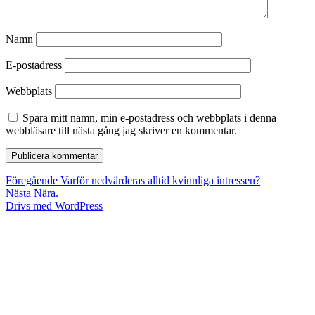
Namn
E-postadress
Webbplats
Spara mitt namn, min e-postadress och webbplats i denna
webbläsare till nästa gång jag skriver en kommentar.
Inläggsnavigering
Föregående
Föregående
Varför nedvärderas alltid kvinnliga intressen?
Nästa
inlägg:
Nästa
Nära.
inlägg:
Drivs med WordPress