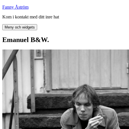
Hoppa
Fanny Åström
till
Kom i kontakt med ditt inre hat
innehåll
Meny och widgets
Emanuel B&W.