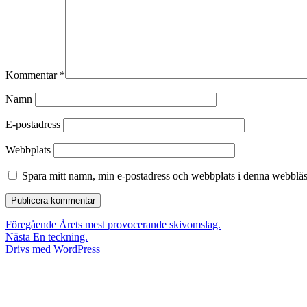
Kommentar
*
Namn
E-postadress
Webbplats
Spara mitt namn, min e-postadress och webbplats i denna webbläsa
Inläggsnavigering
Föregående
Föregående
Årets mest provocerande skivomslag.
Nästa
inlägg:
Nästa
En teckning.
inlägg:
Drivs med WordPress