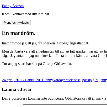
Hoppa
Fanny Åström
till
Kom i kontakt med ditt inre hat
innehåll
Meny och widgets
En mardröm.
Inatt drömde jag att jag fått sparken. Otroligt ångestladdat.
Men det bästa vara att anledningen till att jag fått sparken var att 
säga. Jag antar att jag nu bättre kan förstå hur det känns att vara Chuc
Tur att jag snart har slut på Gossip Girl-avsnitt.
Postat
Författare
Kategorier
Taggar
24 april, 2011
21 april, 2011
Fanny
Vardag
chuck bass
,
gossip girl
,
jenn
Lämna ett svar
Din e-postadress kommer inte publiceras.
Obligatoriska fält är märkta