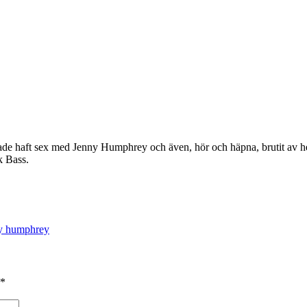
jag hade haft sex med Jenny Humphrey och även, hör och häpna, brutit av
k Bass.
y humphrey
*