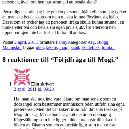
personen, även om hen har struntat i att betala skatt?
Personligen skulle jag inte ge den personen hjälp eftersom jag tycker
att man ska betala skatt om man nu ska kunna förvänta sig hjälp.
Dessutom så tycker jag att personen ifråga skulle kunna strunta i en
tunika eller två och betala sin egen jävla sjukvård eftersom hen
uppenbarligen inte har lust att bidra till andras.
Postat
2 april, 2011
Författare
Fanny
Kategorier
Arg
,
Blogg
,
Människor
Taggar
idiot
,
läkare
,
mogi
,
skatt
,
skattefusk
,
tunikor
8 reaktioner till “Följdfråga till Mogi.”
Elin
skriver:
2 april, 2011 kl. 09:23
Ha, man ska nog inte vara läkare om man ser sig som en
dödsängel som bestämmer människors öden utifrån sina egna
preferenser. Men det var säkert ironi från din sida (osäker på
Mogi dock..). Måste ändå säga att det är en obehaglig
frågeställning som inte ligger i tiden, utan går tillbaka till
bilden av läkaren som en auktoritär figur som man måste