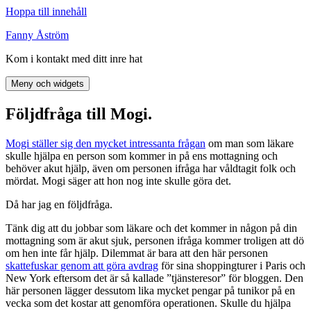
Hoppa till innehåll
Fanny Åström
Kom i kontakt med ditt inre hat
Meny och widgets
Följdfråga till Mogi.
Mogi ställer sig den mycket intressanta frågan
om man som läkare
skulle hjälpa en person som kommer in på ens mottagning och
behöver akut hjälp, även om personen ifråga har våldtagit folk och
mördat. Mogi säger att hon nog inte skulle göra det.
Då har jag en följdfråga.
Tänk dig att du jobbar som läkare och det kommer in någon på din
mottagning som är akut sjuk, personen ifråga kommer troligen att dö
om hen inte får hjälp. Dilemmat är bara att den här personen
skattefuskar genom att göra avdrag
för sina shoppingturer i Paris och
New York eftersom det är så kallade ”tjänsteresor” för bloggen. Den
här personen lägger dessutom lika mycket pengar på tunikor på en
vecka som det kostar att genomföra operationen. Skulle du hjälpa