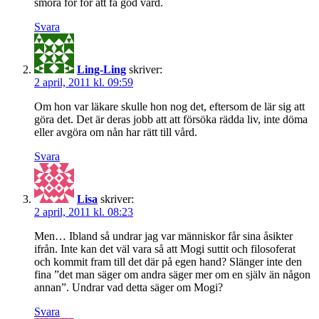
smöra för för att få god vård.
Svara
Ling-Ling
skriver:
2 april, 2011 kl. 09:59
Om hon var läkare skulle hon nog det, eftersom de lär sig att
göra det. Det är deras jobb att att försöka rädda liv, inte döma
eller avgöra om nån har rätt till vård.
Svara
Lisa
skriver:
2 april, 2011 kl. 08:23
Men… Ibland så undrar jag var människor får sina åsikter
ifrån. Inte kan det väl vara så att Mogi suttit och filosoferat
och kommit fram till det där på egen hand? Slänger inte den
fina ”det man säger om andra säger mer om en själv än någon
annan”. Undrar vad detta säger om Mogi?
Svara