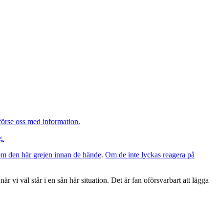
n förse oss med information.
g.
e om den här grejen innan de hände
.
Om de inte lyckas reagera på
vi väl står i en sån här situation. Det är fan oförsvarbart att lägga