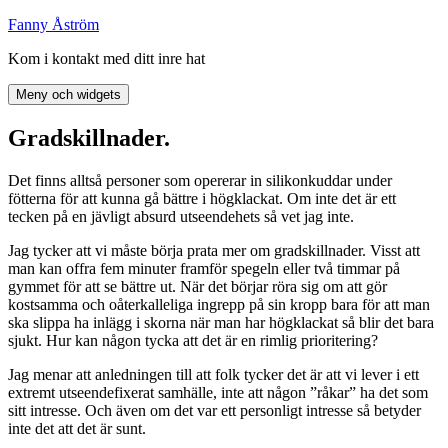
Hoppa
Fanny Åström
till
Kom i kontakt med ditt inre hat
innehåll
Meny och widgets
Gradskillnader.
Det finns alltså personer som opererar in silikonkuddar under
fötterna för att kunna gå bättre i högklackat. Om inte det är ett
tecken på en jävligt absurd utseendehets så vet jag inte.
Jag tycker att vi måste börja prata mer om gradskillnader. Visst att
man kan offra fem minuter framför spegeln eller två timmar på
gymmet för att se bättre ut. När det börjar röra sig om att gör
kostsamma och oåterkalleliga ingrepp på sin kropp bara för att man
ska slippa ha inlägg i skorna när man har högklackat så blir det bara
sjukt. Hur kan någon tycka att det är en rimlig prioritering?
Jag menar att anledningen till att folk tycker det är att vi lever i ett
extremt utseendefixerat samhälle, inte att någon ”råkar” ha det som
sitt intresse. Och även om det var ett personligt intresse så betyder
inte det att det är sunt.