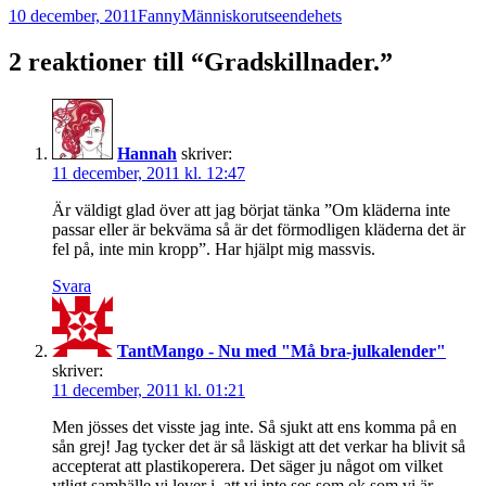
Postat
Författare
Kategorier
Taggar
10 december, 2011
Fanny
Människor
utseendehets
2 reaktioner till “Gradskillnader.”
Hannah
skriver:
11 december, 2011 kl. 12:47
Är väldigt glad över att jag börjat tänka ”Om kläderna inte
passar eller är bekväma så är det förmodligen kläderna det är
fel på, inte min kropp”. Har hjälpt mig massvis.
Svara
TantMango - Nu med "Må bra-julkalender"
skriver:
11 december, 2011 kl. 01:21
Men jösses det visste jag inte. Så sjukt att ens komma på en
sån grej! Jag tycker det är så läskigt att det verkar ha blivit så
accepterat att plastikoperera. Det säger ju något om vilket
ytligt samhälle vi lever i, att vi inte ses som ok som vi är.