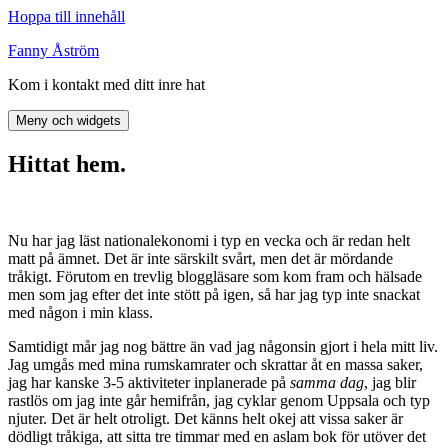
Hoppa till innehåll
Fanny Åström
Kom i kontakt med ditt inre hat
Meny och widgets
Hittat hem.
Nu har jag läst nationalekonomi i typ en vecka och är redan helt
matt på ämnet. Det är inte särskilt svårt, men det är mördande
tråkigt. Förutom en trevlig bloggläsare som kom fram och hälsade
men som jag efter det inte stött på igen, så har jag typ inte snackat
med någon i min klass.
Samtidigt mår jag nog bättre än vad jag någonsin gjort i hela mitt liv.
Jag umgås med mina rumskamrater och skrattar åt en massa saker,
jag har kanske 3-5 aktiviteter inplanerade på
samma dag
, jag blir
rastlös om jag inte går hemifrån, jag cyklar genom Uppsala och typ
njuter. Det är helt otroligt. Det känns helt okej att vissa saker är
dödligt tråkiga, att sitta tre timmar med en aslam bok för utöver det