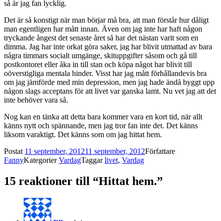
så är jag fan lycklig.
Det är så konstigt när man börjar må bra, att man förstår hur dåligt
man egentligen har mått innan. Även om jag inte har haft någon
tryckande ångest det senaste året så har det nästan varit som en
dimma. Jag har inte orkat göra saker, jag har blivit utmattad av bara
några timmars socialt umgänge, skituppgifter såsom och gå till
postkontoret eller åka in till stan och köpa något har blivit till
oöverstigliga mentala hinder. Visst har jag mått förhållandevis bra
om jag jämförde med min depression, men jag hade ändå byggt upp
någon slags acceptans för att livet var ganska lamt. Nu vet jag att det
inte behöver vara så.
Nog kan en tänka att detta bara kommer vara en kort tid, när allt
känns nytt och spännande, men jag tror fan inte det. Det känns
liksom varaktigt. Det känns som om jag hittat hem.
Postat
11 september, 2012
11 september, 2012
Författare
Fanny
Kategorier
Vardag
Taggar
livet
,
Vardag
15 reaktioner till “Hittat hem.”