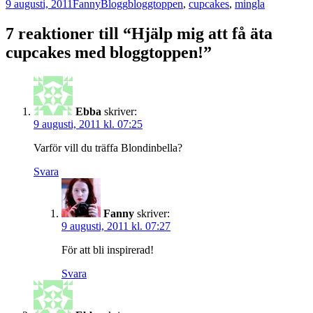
Postat
Författare
Kategorier
Taggar
9 augusti, 2011
Fanny
Blogg
bloggtoppen
,
cupcakes
,
mingla
7 reaktioner till “Hjälp mig att få äta
cupcakes med bloggtoppen!”
Ebba
skriver:
9 augusti, 2011 kl. 07:25
Varför vill du träffa Blondinbella?
Svara
Fanny
skriver:
9 augusti, 2011 kl. 07:27
För att bli inspirerad!
Svara