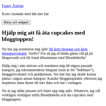
Hoppa
Fanny Åström
till
Kom i kontakt med ditt inre hat
innehåll
Meny och widgets
Hjälp mig att få äta cupcakes med
bloggtoppen!
Nu har jag nominerat mig själv
till årets blogstar och årets
bloggprovokatör
. Varför? För att jag så himla gärna vill gå på
blogawards och bli fotad tillsammans med Blondinbella!
Hjälp mig i min strävan och nominera mig till någon passade
kategori, jag rekommenderar blogstar (som är för ”bubblare”),
bloggprovokatör och guldpennan. Ser inte hur jag skulle kunna
platsa i någon annan kategori. Kanske blogginspiratör, eftersom jag
inspirerar mina läsare till mer ilska och hat i vardagen.
Nu är jag sådär pinsam och höjer upp mig själv. Whatever, jag vill
verkligen verkligen träffa Blondinbella och äta cupcakes med
bloggtoppen.