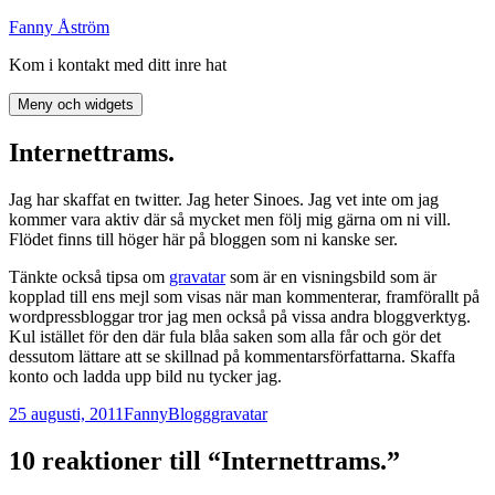
Hoppa
Fanny Åström
till
Kom i kontakt med ditt inre hat
innehåll
Meny och widgets
Internettrams.
Jag har skaffat en twitter. Jag heter Sinoes. Jag vet inte om jag
kommer vara aktiv där så mycket men följ mig gärna om ni vill.
Flödet finns till höger här på bloggen som ni kanske ser.
Tänkte också tipsa om
gravatar
som är en visningsbild som är
kopplad till ens mejl som visas när man kommenterar, framförallt på
wordpressbloggar tror jag men också på vissa andra bloggverktyg.
Kul istället för den där fula blåa saken som alla får och gör det
dessutom lättare att se skillnad på kommentarsförfattarna. Skaffa
konto och ladda upp bild nu tycker jag.
Postat
Författare
Kategorier
Taggar
25 augusti, 2011
Fanny
Blogg
gravatar
10 reaktioner till “Internettrams.”