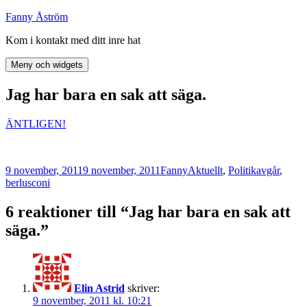
Hoppa
Fanny Åström
till
Kom i kontakt med ditt inre hat
innehåll
Meny och widgets
Jag har bara en sak att säga.
ÄNTLIGEN!
Postat
Författare
Kategorier
Taggar
9 november, 2011
9 november, 2011
Fanny
Aktuellt
,
Politik
avgår
,
berlusconi
6 reaktioner till “Jag har bara en sak att
säga.”
Elin Astrid
skriver:
9 november, 2011 kl. 10:21