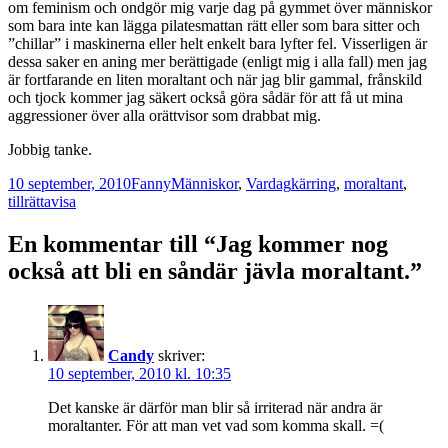
om feminism och ondgör mig varje dag på gymmet över människor
som bara inte kan lägga pilatesmattan rätt eller som bara sitter och
”chillar” i maskinerna eller helt enkelt bara lyfter fel. Visserligen är
dessa saker en aning mer berättigade (enligt mig i alla fall) men jag
är fortfarande en liten moraltant och när jag blir gammal, frånskild
och tjock kommer jag säkert också göra sådär för att få ut mina
aggressioner över alla orättvisor som drabbat mig.
Jobbig tanke.
Postat
Författare
Kategorier
Taggar
10 september, 2010
Fanny
Människor
,
Vardag
kärring
,
moraltant
,
tillrättavisa
En kommentar till “Jag kommer nog
också att bli en såndär jävla moraltant.”
Candy
skriver:
10 september, 2010 kl. 10:35
Det kanske är därför man blir så irriterad när andra är
moraltanter. För att man vet vad som komma skall. =(