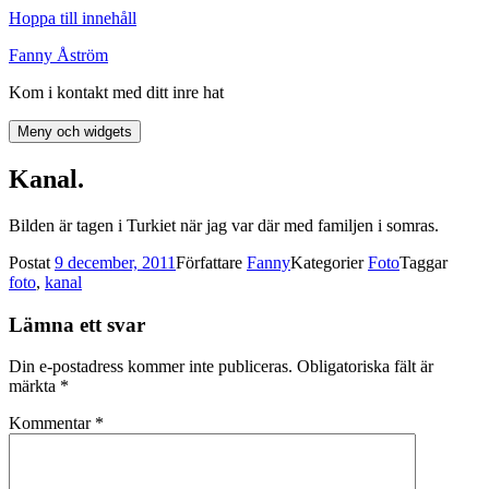
Hoppa till innehåll
Fanny Åström
Kom i kontakt med ditt inre hat
Meny och widgets
Kanal.
Bilden är tagen i Turkiet när jag var där med familjen i somras.
Postat
9 december, 2011
Författare
Fanny
Kategorier
Foto
Taggar
foto
,
kanal
Lämna ett svar
Din e-postadress kommer inte publiceras.
Obligatoriska fält är
märkta
*
Kommentar
*