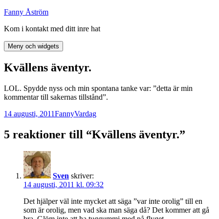
Hoppa
Fanny Åström
till
Kom i kontakt med ditt inre hat
innehåll
Meny och widgets
Kvällens äventyr.
LOL. Spydde nyss och min spontana tanke var: ”detta är min
kommentar till sakernas tillstånd”.
Postat
Författare
Kategorier
14 augusti, 2011
Fanny
Vardag
5 reaktioner till “Kvällens äventyr.”
Sven
skriver:
14 augusti, 2011 kl. 09:32
Det hjälper väl inte mycket att säga ”var inte orolig” till en
som är orolig, men vad ska man säga då? Det kommer att gå
bra. Glöm inte att ha tuggummi med på flyget.