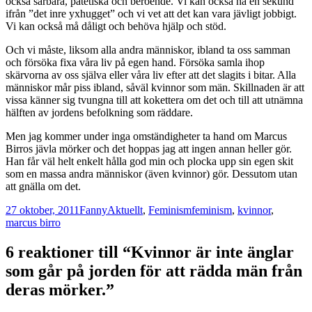
också sårbara, patetiska och beroende. Vi kan också ha en sekund
ifrån ”det inre yxhugget” och vi vet att det kan vara jävligt jobbigt.
Vi kan också må dåligt och behöva hjälp och stöd.
Och vi måste, liksom alla andra människor, ibland ta oss samman
och försöka fixa våra liv på egen hand. Försöka samla ihop
skärvorna av oss själva eller våra liv efter att det slagits i bitar. Alla
människor mår piss ibland, såväl kvinnor som män. Skillnaden är att
vissa känner sig tvungna till att kokettera om det och till att utnämna
hälften av jordens befolkning som räddare.
Men jag kommer under inga omständigheter ta hand om Marcus
Birros jävla mörker och det hoppas jag att ingen annan heller gör.
Han får väl helt enkelt hålla god min och plocka upp sin egen skit
som en massa andra människor (även kvinnor) gör. Dessutom utan
att gnälla om det.
Postat
Författare
Kategorier
Taggar
27 oktober, 2011
Fanny
Aktuellt
,
Feminism
feminism
,
kvinnor
,
marcus birro
6 reaktioner till “Kvinnor är inte änglar
som går på jorden för att rädda män från
deras mörker.”