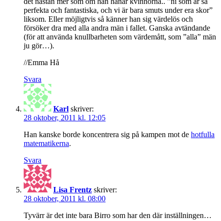
det nästan mer som om han hånar kvinnorna.. ”ni som är så
perfekta och fantastiska, och vi är bara smuts under era skor”
liksom. Eller möjligtvis så känner han sig värdelös och
försöker dra med alla andra män i fallet. Ganska avtändande
(för att använda knullbarheten som värdemått, som ”alla” män
ju gör…).
//Emma Hå
Svara
Karl
skriver:
28 oktober, 2011 kl. 12:05
Han kanske borde koncentrera sig på kampen mot de
hotfulla
matematikerna
.
Svara
Lisa Frentz
skriver:
28 oktober, 2011 kl. 08:00
Tyvärr är det inte bara Birro som har den där inställningen…