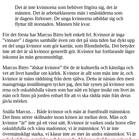
Det är inte kvinnorna som behöver frigöra sig, det är
männen. Det är arbetarklassens män i småstäderna som
är dagens förlorare. De unga kvinnorna utbildar sig och
flyttar till storstaden. Männen blir kvar.
För det första har Marcus Birro helt enkelt fel. Kvinnor är inga
”vinnare” i dagens samhälle även om det på sista tiden har dykt upp
en del unga kvinnor som gör karriär, som Blondinbella. Det betyder
inte att det är så kvinnor generellt gör. Kvinnor har fortfarande lägre
inkomst än män genomsnittligt.
Marcus Birro ”älskar kvinnor” för de är kulturella och känsliga och
vet att livet handlar om kärlek. Kvinnor är allt som män inte är, och
kvinnor är mäns räddning från dem själva. Detta är nästan den mest
mansgrisiga inställningen tycker jag, den här synen på kvinnor som
rena och oskuldsfulla väsen som har nått en högre insikt om livet än
män och finns på jorden enbart för att vi ska rädda män från deras
jävla mörker.
Snälla Marcus… Både kvinnor och män är framförallt människor.
Det finns större skillnader inom könen än mellan dem. Män och
kvinnor ”är” inte på ett visst sätt. Kvinnor är varken onda horor eller
oskuldsfulla och väna madonnor, vi är människor. Vi är inte
övermänskligt starka, vi klarar inte av mer än andra människor. Vi är