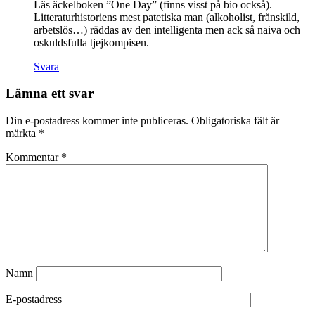
Läs äckelboken ”One Day” (finns visst på bio också).
Litteraturhistoriens mest patetiska man (alkoholist, frånskild,
arbetslös…) räddas av den intelligenta men ack så naiva och
oskuldsfulla tjejkompisen.
Svara
Lämna ett svar
Din e-postadress kommer inte publiceras.
Obligatoriska fält är
märkta
*
Kommentar
*
Namn
E-postadress