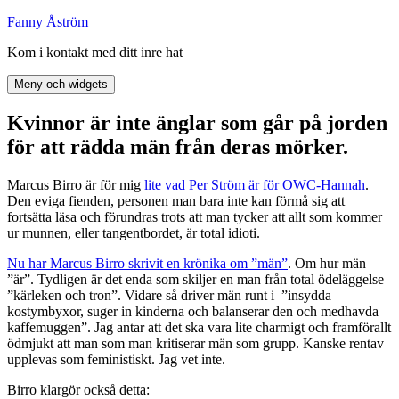
Hoppa
Fanny Åström
till
Kom i kontakt med ditt inre hat
innehåll
Meny och widgets
Kvinnor är inte änglar som går på jorden
för att rädda män från deras mörker.
Marcus Birro är för mig
lite vad Per Ström är för OWC-Hannah
.
Den eviga fienden, personen man bara inte kan förmå sig att
fortsätta läsa och förundras trots att man tycker att allt som kommer
ur munnen, eller tangentbordet, är total idioti.
Nu har Marcus Birro skrivit en krönika om ”män”
. Om hur män
”är”. Tydligen är det enda som skiljer en man från total ödeläggelse
”kärleken och tron”. Vidare så driver män runt i ”insydda
kostymbyxor, suger in kinderna och balanserar den och medhavda
kaffemuggen”. Jag antar att det ska vara lite charmigt och framförallt
ödmjukt att man som man kritiserar män som grupp. Kanske rentav
upplevas som feministiskt. Jag vet inte.
Birro klargör också detta: