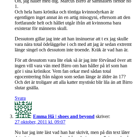
Oh, jag håller med dig. Marcus Birro är samhällets fiende no
1.
Och hela hans krönika och töntiga kvinnodyrkan är
egentligen inget annat än en artig misogyni, eftersom att den
fortfarande helt och hållet utgår ifrån att kvinnorna bara
existerar för männens skull.
Dessutom gillar jag inte att han insinuerar att t ex jag skulle
vara nära total ödeläggelse i och med att jag är sedan extremt
länge singel och dessutom inte troende. Kräk är vad han är.
För att dessutom vara lite elak så är jag inte förvånad över att
ingen vill vara vän med Birro om han håller på irl som han
gör i sina krönikor. Vem fan orkar med sådan total
egocentrering från någon som sedan länge är äldre än 17?
Och det är troligare att alla katter mystiskt blir lila än att Birro
slutar gnälla.
Svara
Emma Hå | shoes and beyond
skriver:
27 oktober, 2011 kl. 09:07
Nu har jag inte läst vad han har skrivit, men på din text låter