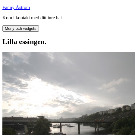
Hoppa
Fanny Åström
till
Kom i kontakt med ditt inre hat
innehåll
Meny och widgets
Lilla essingen.