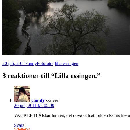
Postat
Författare
Kategorier
Taggar
20 juli, 2011
Fanny
Foto
foto
,
lilla essingen
3 reaktioner till “Lilla essingen.”
Candy
skriver:
20 juli, 2011 kl. 05:09
VACKERT! Älskar himlen, det dova och att bilden känns lite 
Svara