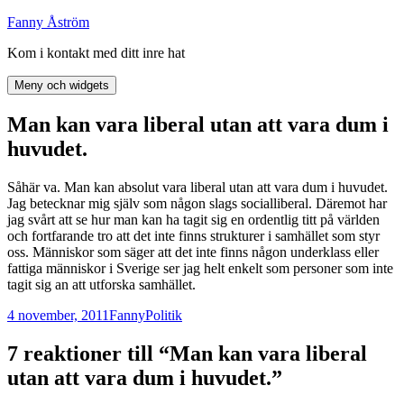
Hoppa
Fanny Åström
till
Kom i kontakt med ditt inre hat
innehåll
Meny och widgets
Man kan vara liberal utan att vara dum i
huvudet.
Såhär va. Man kan absolut vara liberal utan att vara dum i huvudet.
Jag betecknar mig själv som någon slags socialliberal. Däremot har
jag svårt att se hur man kan ha tagit sig en ordentlig titt på världen
och fortfarande tro att det inte finns strukturer i samhället som styr
oss. Människor som säger att det inte finns någon underklass eller
fattiga människor i Sverige ser jag helt enkelt som personer som inte
tagit sig an att utforska samhället.
Postat
Författare
Kategorier
4 november, 2011
Fanny
Politik
7 reaktioner till “Man kan vara liberal
utan att vara dum i huvudet.”