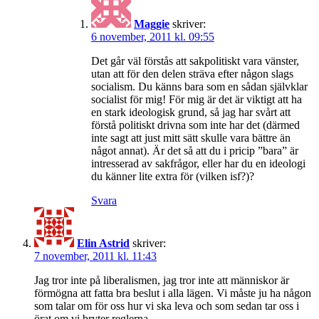
Maggie
skriver:
6 november, 2011 kl. 09:55
Det går väl förstås att sakpolitiskt vara vänster,
utan att för den delen sträva efter någon slags
socialism. Du känns bara som en sådan självklar
socialist för mig! För mig är det är viktigt att ha
en stark ideologisk grund, så jag har svårt att
förstå politiskt drivna som inte har det (därmed
inte sagt att just mitt sätt skulle vara bättre än
något annat). Är det så att du i pricip ”bara” är
intresserad av sakfrågor, eller har du en ideologi
du känner lite extra för (vilken isf?)?
Svara
Elin Astrid
skriver:
7 november, 2011 kl. 11:43
Jag tror inte på liberalismen, jag tror inte att människor är
förmögna att fatta bra beslut i alla lägen. Vi måste ju ha någon
som talar om för oss hur vi ska leva och som sedan tar oss i
örat om vi bryter reglerna.