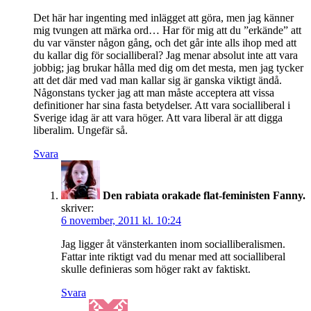
Det här har ingenting med inlägget att göra, men jag känner
mig tvungen att märka ord… Har för mig att du ”erkände” att
du var vänster någon gång, och det går inte alls ihop med att
du kallar dig för socialliberal? Jag menar absolut inte att vara
jobbig; jag brukar hålla med dig om det mesta, men jag tycker
att det där med vad man kallar sig är ganska viktigt ändå.
Någonstans tycker jag att man måste acceptera att vissa
definitioner har sina fasta betydelser. Att vara socialliberal i
Sverige idag är att vara höger. Att vara liberal är att digga
liberalim. Ungefär så.
Svara
Den rabiata orakade flat-feministen Fanny.
skriver:
6 november, 2011 kl. 10:24
Jag ligger åt vänsterkanten inom socialliberalismen.
Fattar inte riktigt vad du menar med att socialliberal
skulle definieras som höger rakt av faktiskt.
Svara