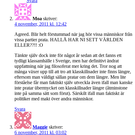
Svara
Moa
skriver:
4 november, 2011 kl. 12:42
Agreed. Blir helt förstummad när jag hör vissa människor från
vissa partier prata. HALLÅ HAR NI SETT VÄRLDEN
ELLER??!! :O
Tänkte själv dock inte för något år sedan att det fanns ett
tydligt klassamhälle i Sverige, men har definitivt ändrat
uppfattning när jag filosoferat mer kring det. Tror nog att
många växer upp till att tro att klasskillnader inte finns längre,
eftersom man väldigt sällan pratar om dem längre. Men lite
förståelse får man faktiskt själv utveckla även ifall man kanske
inte pratar übermycket om klasskillnader längre (åtminstone
inte på samma sätt som förut). Särskilt ifall man faktiskt är
politiker med makt över andra människor.
Svara
Maggie
skriver:
6 november, 2011 kl. 03:02