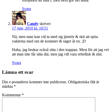
förbjuden att sitta i, men dem gör det ändå.
Svara
Candy
skriver:
17 juni, 2010 kl. 10:51
Nä, men man kan väl ta med sig järnrör & skit att spöa
vakterna med om de kommer & säger åt en. ;D
Haha, jag brukar också sitta i den trappan. Mest för att jag vet
att man inte får sitta där, men jag vill vara rebellisk & shit.
Svara
Lämna ett svar
Din e-postadress kommer inte publiceras.
Obligatoriska fält är
märkta
*
Kommentar
*