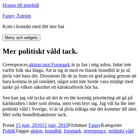
Hoppa till innehåll
Fanny Åström
Kom i kontakt med ditt inre hat
Meny och widgets
Mer politiskt våld tack.
Greenpeaces
aktion mot Forsmark
är ju fan i mig asbra, fattar inte
varför folk ska klaga. Att ta sig in med en fransk brandbil är ju så
jävla värt bara det. Dessutom får de ju fram en god poäng genom att
bara komma in på området, något som inte borde vara möjligt med
tanke på vilken säkerhet ett kärnkraftverk bör ha.
Sen kan jag väl tycka att det är en lite konstig prioritering att gå på
kärnkraften i tider som denna, men vem bryr sig. Jag vill ha lite mer
politiskt våld i Sverige, vi är så jävla tråkiga när det kommer till sånt.
Mer softa brandbilsaktioner tack.
Postat
15 juni, 2010
15 juni, 2010
Författare
Fanny
Kategorier
Politik
Taggar
aktion
,
brandbil
,
forsmark
,
greenpeace
,
politiskt våld