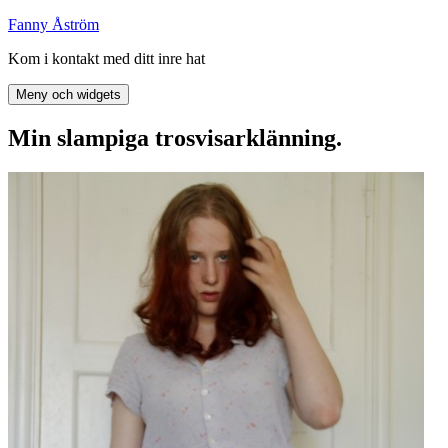
Hoppa
Fanny Åström
till
Kom i kontakt med ditt inre hat
innehåll
Meny och widgets
Min slampiga trosvisarklänning.