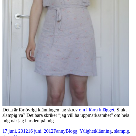
Detta är för övrigt klänningen jag skrev
om i förra inlägget
. Sjukt
slampig va? Det bara skriker ”jag vill ha uppmärksamhet” om hela
mig när jag har den på mig.
Postat
Författare
Kategorier
Taggar
17 juni, 2012
16 juni, 2012
Fanny
Blogg
,
Ytlighet
klänning
,
slampig
,