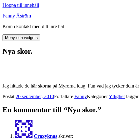
Hoppa till innehåll
Fanny Åström
Kom i kontakt med ditt inre hat
Meny och widgets
Nya skor.
Jag hittade de här skorna på Myrorna idag. Fan vad jag tycker dem är 
Postat
20 september, 2010
Författare
Fanny
Kategorier
Ytlighet
Taggar
En kommentar till “Nya skor.”
Craxyknas
skriver: