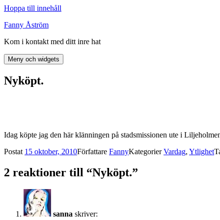
Hoppa till innehåll
Fanny Åström
Kom i kontakt med ditt inre hat
Meny och widgets
Nyköpt.
Idag köpte jag den här klänningen på stadsmissionen ute i Liljeholme
Postat
15 oktober, 2010
Författare
Fanny
Kategorier
Vardag
,
Ytlighet
T
2 reaktioner till “Nyköpt.”
sanna
skriver: