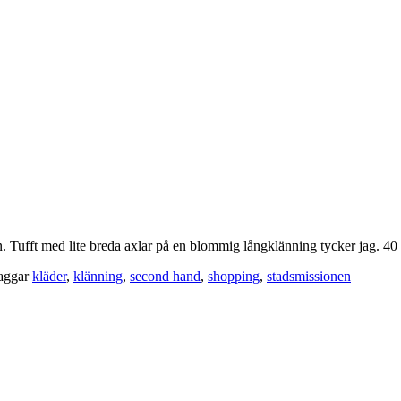
n. Tufft med lite breda axlar på en blommig långklänning tycker jag. 40
aggar
kläder
,
klänning
,
second hand
,
shopping
,
stadsmissionen