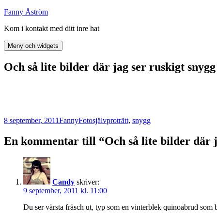
Hoppa
Fanny Åström
till
Kom i kontakt med ditt inre hat
innehåll
Meny och widgets
Och så lite bilder där jag ser ruskigt snygg
Postat
Författare
Kategorier
Taggar
8 september, 2011
Fanny
Foto
självproträtt
,
snygg
En kommentar till “Och så lite bilder där j
Candy
skriver:
9 september, 2011 kl. 11:00
Du ser värsta fräsch ut, typ som en vinterblek quinoabrud som bah