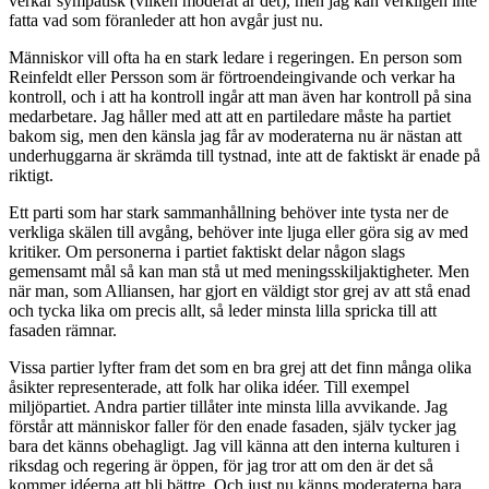
verkar sympatisk (vilken moderat är det), men jag kan verkligen inte
fatta vad som föranleder att hon avgår just nu.
Människor vill ofta ha en stark ledare i regeringen. En person som
Reinfeldt eller Persson som är förtroendeingivande och verkar ha
kontroll, och i att ha kontroll ingår att man även har kontroll på sina
medarbetare. Jag håller med att att en partiledare måste ha partiet
bakom sig, men den känsla jag får av moderaterna nu är nästan att
underhuggarna är skrämda till tystnad, inte att de faktiskt är enade på
riktigt.
Ett parti som har stark sammanhållning behöver inte tysta ner de
verkliga skälen till avgång, behöver inte ljuga eller göra sig av med
kritiker. Om personerna i partiet faktiskt delar någon slags
gemensamt mål så kan man stå ut med meningsskiljaktigheter. Men
när man, som Alliansen, har gjort en väldigt stor grej av att stå enad
och tycka lika om precis allt, så leder minsta lilla spricka till att
fasaden rämnar.
Vissa partier lyfter fram det som en bra grej att det finn många olika
åsikter representerade, att folk har olika idéer. Till exempel
miljöpartiet. Andra partier tillåter inte minsta lilla avvikande. Jag
förstår att människor faller för den enade fasaden, själv tycker jag
bara det känns obehagligt. Jag vill känna att den interna kulturen i
riksdag och regering är öppen, för jag tror att om den är det så
kommer idéerna att bli bättre. Och just nu känns moderaterna bara