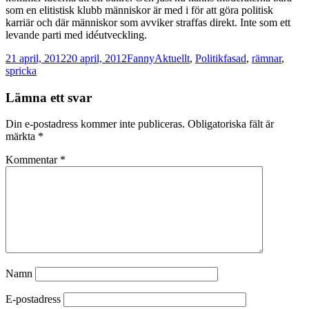
som en elitistisk klubb människor är med i för att göra politisk
karriär och där människor som avviker straffas direkt. Inte som ett
levande parti med idéutveckling.
Postat
Författare
Kategorier
Taggar
21 april, 2012
20 april, 2012
Fanny
Aktuellt
,
Politik
fasad
,
rämnar
,
spricka
Lämna ett svar
Din e-postadress kommer inte publiceras.
Obligatoriska fält är
märkta
*
Kommentar
*
Namn
E-postadress