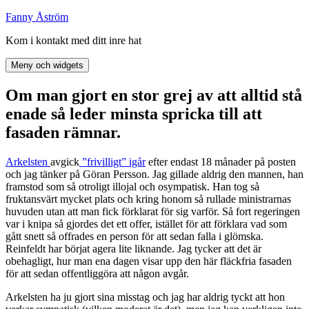
Hoppa
Fanny Åström
till
Kom i kontakt med ditt inre hat
innehåll
Meny och widgets
Om man gjort en stor grej av att alltid stå
enade så leder minsta spricka till att
fasaden rämnar.
Arkelsten
avgick
”frivilligt” igår
efter endast 18 månader på posten
och jag tänker på Göran Persson. Jag gillade aldrig den mannen, han
framstod som så otroligt illojal och osympatisk. Han tog så
fruktansvärt mycket plats och kring honom så rullade ministrarnas
huvuden utan att man fick förklarat för sig varför. Så fort regeringen
var i knipa så gjordes det ett offer, istället för att förklara vad som
gått snett så offrades en person för att sedan falla i glömska.
Reinfeldt har börjat agera lite liknande. Jag tycker att det är
obehagligt, hur man ena dagen visar upp den här fläckfria fasaden
för att sedan offentliggöra att någon avgår.
Arkelsten ha ju gjort sina misstag och jag har aldrig tyckt att hon