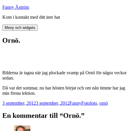
Hoppa
Fanny Åström
till
Kom i kontakt med ditt inre hat
innehåll
Meny och widgets
Ornö.
Bilderna är tagna när jag plockade svamp på Ornö för några veckor
sedan.
Då var det sommar, nu har hösten börjat och om nån timme har jag
min första lektion.
Postat
Författare
Kategorier
Taggar
3 september, 2012
3 september, 2012
Fanny
Foto
foto
,
ornö
En kommentar till “Ornö.”