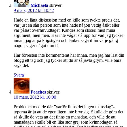
Michaela
skriver:
9 mars, 2012 kl. 10:42
Hade en lång diskussion med en kille som tyckte precis det,
var just en sån person som inte hade någon vettig åsikt eller
var påläst överhuvudtaget. Kändes som slöseri med mina
argument, men men. Har inte vågat stå upp för vad jag tycker
innan, jag är på krigstigen och tänker säga ifrån varje gång
någon säger något dumt!
Har förresten inte kommenterat här innan, men jag har läst din
blogg ett tag och jag tycker att du är så jävla grym, ville bara
säga det.
Svara
Peaches
skriver:
10 mars, 2012 kl. 10:00
Problemet med de där ”varför finns det ingen mansdag”-
typerna är ju att de egentligen inte bryr sig. Skulle de göra det
så skulle de veta att det finns en mansdag, och ville de att
mansdagen skulle bli en lika stor grej som kvinnodagen så