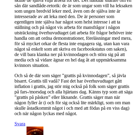
skulle de själva vilja arbeta för det. Det handlar snarare om en
sån där sandlåde-retorik: de är som ungar som vill ha leksaken
som ungen bredvid leker med, även om de själva inte är
intresserade av att leka med den. De är personer som
egentligen inte själva har något som helst intresse i att ta
ställning och på något vis arbeta för mansfrågor i någon
utsträckning överhuvudtaget (att arbeta för frågor behöver inte
handla om att ordna demonstrationer, föreläsningar med mera,
för så mycket orkar de flesta inte engagera sig, utan kan vara
något så enkelt som att skriva en facebookstatus om saken),
de vill bara klanka ner på kvinnodagen och störa sig på att
media och så vidare ägnar en hel dag åt att uppmärksamma
kvinnors situation.
Och så de där som säger ”grattis på kvinnodagen”, så jävla
bisarrt. Grattis till vadå? Fast det har överhuvudtaget gått
inflation i grattis, jag stör mig också på folk som säger grattis
på fars-/morsdag och alla hjärtans dag. Känns typ som att säga
”grattis på påsken” eller liknande. Grattis säger man när
någon fyller år (i och för sig också lite märkligt, som om man
skulle åstadkommit något i och med att födas på en viss dag)
och när någon lyckas med något.
Svara