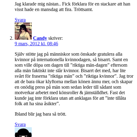
Jag klarade mig nästan.. Fick förklara för en stackare att han
visst hade en mansdag att fira. Tröttsamt.
Svara
Candy
skriver:
9 mars, 2012 kl. 08:46
Själv stötte jag på människor som önskade gratulera alla
kvinnor på internationella kvinnodagen, så bisarrt. Samt en
som ville döpa om dagen till ”riktiga män-dagen” eftersom
alla män faktiskt inte slår kvinnor. Bisarrt det med, har lite
svårt för fraserna ”riktiga män” och ”riktiga kvinnor”. Jag tror
att de bara ökar klyftorna mellan könen ännu mer, och skapar
en onödig press på män som sedan leder till sådant som
motverkar arbetet med könsroller & jämställdhet. Fast det
kunde jag inte förklara utan att anklagas för att ”inte tillåta
folk att ha sina åsikter”.
Ibland blir jag bara så trött.
Svara