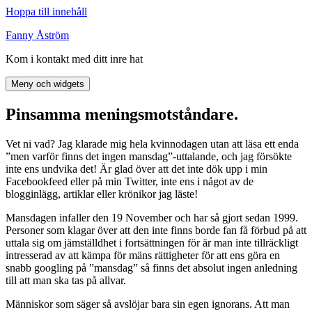
Hoppa till innehåll
Fanny Åström
Kom i kontakt med ditt inre hat
Meny och widgets
Pinsamma meningsmotståndare.
Vet ni vad? Jag klarade mig hela kvinnodagen utan att läsa ett enda
”men varför finns det ingen mansdag”-uttalande, och jag försökte
inte ens undvika det! Är glad över att det inte dök upp i min
Facebookfeed eller på min Twitter, inte ens i något av de
blogginlägg, artiklar eller krönikor jag läste!
Mansdagen infaller den 19 November och har så gjort sedan 1999.
Personer som klagar över att den inte finns borde fan få förbud på att
uttala sig om jämställdhet i fortsättningen för är man inte tillräckligt
intresserad av att kämpa för mäns rättigheter för att ens göra en
snabb googling på ”mansdag” så finns det absolut ingen anledning
till att man ska tas på allvar.
Människor som säger så avslöjar bara sin egen ignorans. Att man