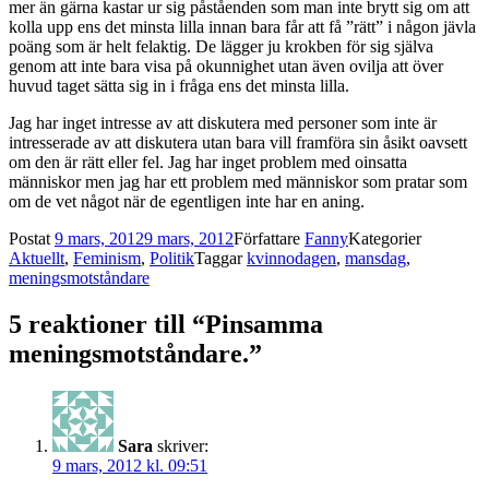
mer än gärna kastar ur sig påståenden som man inte brytt sig om att
kolla upp ens det minsta lilla innan bara får att få ”rätt” i någon jävla
poäng som är helt felaktig. De lägger ju krokben för sig själva
genom att inte bara visa på okunnighet utan även ovilja att över
huvud taget sätta sig in i fråga ens det minsta lilla.
Jag har inget intresse av att diskutera med personer som inte är
intresserade av att diskutera utan bara vill framföra sin åsikt oavsett
om den är rätt eller fel. Jag har inget problem med oinsatta
människor men jag har ett problem med människor som pratar som
om de vet något när de egentligen inte har en aning.
Postat
9 mars, 2012
9 mars, 2012
Författare
Fanny
Kategorier
Aktuellt
,
Feminism
,
Politik
Taggar
kvinnodagen
,
mansdag
,
meningsmotståndare
5 reaktioner till “Pinsamma
meningsmotståndare.”
Sara
skriver:
9 mars, 2012 kl. 09:51