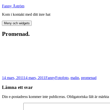
Hoppa
Fanny Åström
till
Kom i kontakt med ditt inre hat
innehåll
Meny och widgets
Promenad.
Postat
Författare
Kategorier
Taggar
14 mars, 2011
14 mars, 2011
Fanny
Foto
foto
,
malin
,
promenad
Lämna ett svar
Din e-postadress kommer inte publiceras.
Obligatoriska fält är märkta