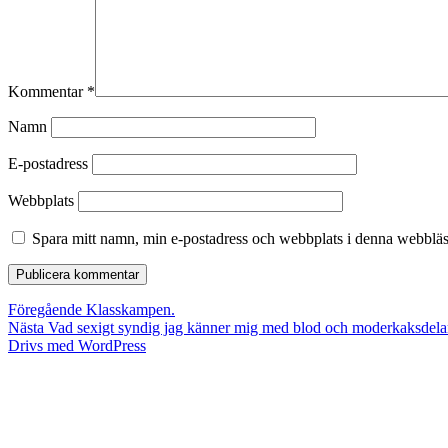
Kommentar
*
Namn
E-postadress
Webbplats
Spara mitt namn, min e-postadress och webbplats i denna webbläsa
Inläggsnavigering
Föregående
Föregående
Klasskampen.
Nästa
inlägg:
Nästa
Vad sexigt syndig jag känner mig med blod och moderkaksdelar 
inlägg:
Drivs med WordPress