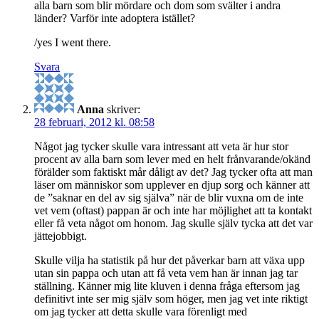
alla barn som blir mördare och dom som svälter i andra
länder? Varför inte adoptera istället?
/yes I went there.
Svara
Anna
skriver:
28 februari, 2012 kl. 08:58
Något jag tycker skulle vara intressant att veta är hur stor
procent av alla barn som lever med en helt frånvarande/okänd
förälder som faktiskt mår dåligt av det? Jag tycker ofta att man
läser om människor som upplever en djup sorg och känner att
de ”saknar en del av sig själva” när de blir vuxna om de inte
vet vem (oftast) pappan är och inte har möjlighet att ta kontakt
eller få veta något om honom. Jag skulle själv tycka att det var
jättejobbigt.
Skulle vilja ha statistik på hur det påverkar barn att växa upp
utan sin pappa och utan att få veta vem han är innan jag tar
ställning. Känner mig lite kluven i denna fråga eftersom jag
definitivt inte ser mig själv som höger, men jag vet inte riktigt
om jag tycker att detta skulle vara förenligt med