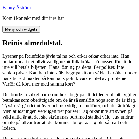
Hoppa
Fanny Åström
till
Kom i kontakt med ditt inre hat
innehåll
Meny och widgets
Reinis almedalstal.
Lyssnar på Reinfeldts jävla tal nu och orkar orkar orkar inte. Han
pratar om att det blivit vanligare att folk bråkar på bussen för att de
inte vill betala biljetten. Hans lösning på detta: fler poliser. Inte
sänkta priser. Kan han inte själv begripa att om våldet har ökat under
hans tid vid makten så kan hans politik vara en del av problemet.
Varför då köra mer med samma kort?
Det borde ju vilket barn som helst begripa att det leder till att avgifter
betraktas som oberättigade om de är så sanslöst höga som de är idag.
Tyvärr så går det ut över helt oskyldiga chaufförer, och det är tråkigt.
Men är lösningen verkligen fler poliser? Jag orkar inte att synen på
våld alltid är att det ska skrämmas bort med statligt våld. Jag undrar
om de på allvar tror att det kommer fungera. Jag blir så matt och
ledsen.
Det var så mycket annat i talet som också var skevt. Orkar inte