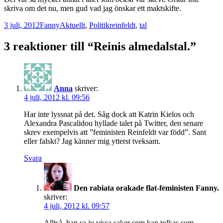
skriva om det nu, men gud vad jag önskar ett maktskifte.
Postat
Författare
Kategorier
Taggar
3 juli, 2012
Fanny
Aktuellt
,
Politik
reinfeldt
,
tal
3 reaktioner till “Reinis almedalstal.”
Anna
skriver:
4 juli, 2012 kl. 09:56
Har inte lyssnat på det. Såg dock att Katrin Kielos och
Alexandra Pascalidou hyllade talet på Twitter, den senare
skrev exempelvis att ”feministen Reinfeldt var född”. Sant
eller falskt? Jag känner mig ytterst tveksam.
Svara
Den rabiata orakade flat-feministen Fanny.
skriver:
4 juli, 2012 kl. 09:57
Alltså, han sa ju vissa saker som kan tolkas som