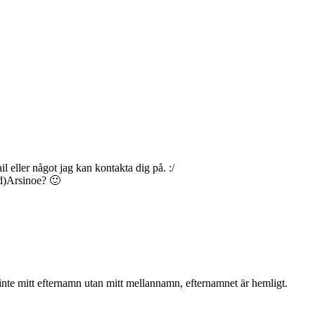
l eller något jag kan kontakta dig på. :/
id)Arsinoe? 🙂
inte mitt efternamn utan mitt mellannamn, efternamnet är hemligt.