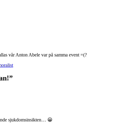
 allas vår Anton Abele var på samma event =(?
oralist
ian!”
istande sjukdomsinsikten… 😀