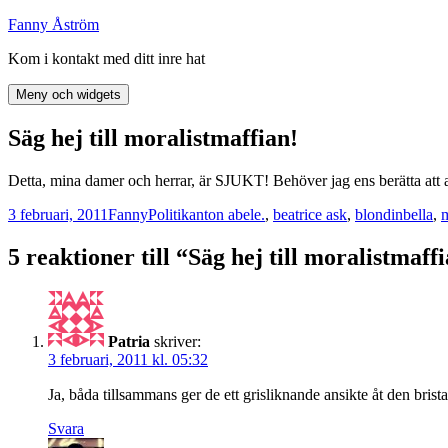
Hoppa
Fanny Åström
till
Kom i kontakt med ditt inre hat
innehåll
Meny och widgets
Säg hej till moralistmaffian!
Detta, mina damer och herrar, är SJUKT! Behöver jag ens berätta att
Postat
Författare
Kategorier
Taggar
3 februari, 2011
Fanny
Politik
anton abele.
,
beatrice ask
,
blondinbella
,
m
5 reaktioner till “Säg hej till moralistmaff
Patria
skriver:
3 februari, 2011 kl. 05:32
Ja, båda tillsammans ger de ett grisliknande ansikte åt den br
Svara