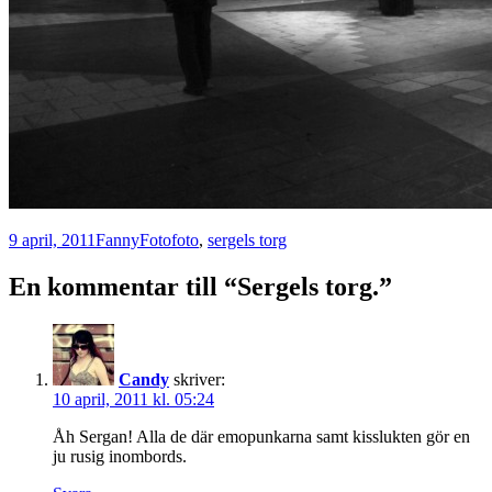
Postat
Författare
Kategorier
Taggar
9 april, 2011
Fanny
Foto
foto
,
sergels torg
En kommentar till “Sergels torg.”
Candy
skriver:
10 april, 2011 kl. 05:24
Åh Sergan! Alla de där emopunkarna samt kisslukten gör en
ju rusig inombords.