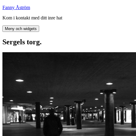
Hoppa
Fanny Åström
till
Kom i kontakt med ditt inre hat
innehåll
Meny och widgets
Sergels torg.