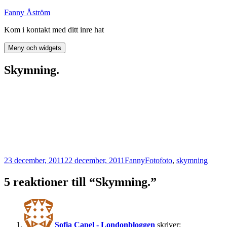
Hoppa
Fanny Åström
till
Kom i kontakt med ditt inre hat
innehåll
Meny och widgets
Skymning.
Postat
Författare
Kategorier
Taggar
23 december, 2011
22 december, 2011
Fanny
Foto
foto
,
skymning
5 reaktioner till “Skymning.”
Sofia Capel - Londonbloggen
skriver: