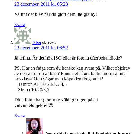
23 december, 2011 kl. 05:23
Va fint det blev när du gjort dem lite grainy!
Svara
Elsa
skriver:
23 december, 2011 kl. 06:52
Jättefina. Är det hög ISO eller är fotona efterbehandlade?
PS. Har en fråga som du kanske kan svara på. Vilket objektiv
av dessa tror du är bäst? Finns det några bättre inom samma
prisklass? Och vågar man köpa dem begagnat?
– Tamron AF 10-24/3,5-4,5
– Sigma 10-20/3,5
Dina foton har gjort mig väldigt sugen på ett
vidvinkelobjektiv 😉
Svara
Den rabiata orakade flat-feministen Fanny.