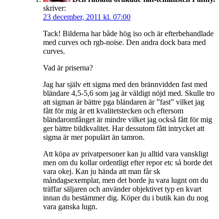
skriver:
23 december, 2011 kl. 07:00
Tack! Bilderna har både hög iso och är efterbehandlade
med curves och rgb-noise. Den andra dock bara med
curves.
Vad är priserna?
Jag har själv ett sigma med den brännvidden fast med
bländare 4,5-5,6 som jag är väldigt nöjd med. Skulle tro
att sigman är bättre pga bländaren är ”fast” vilket jag
fått för mig är ett kvalitetstecken och eftersom
bländaromfånget är mindre vilket jag också fått för mig
ger bättre bildkvalitet. Har dessutom fått intrycket att
sigma är mer populärt än tamron.
Att köpa av privatpersoner kan ju alltid vara vanskligt
men om du kollar ordentligt efter repor etc så borde det
vara okej. Kan ju hända att man får sk
måndagsexemplar, men det borde ju vara lugnt om du
träffar säljaren och använder objektivet typ en kvart
innan du bestämmer dig. Köper du i butik kan du nog
vara ganska lugn.