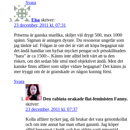
Svara
Elsa
skriver:
23 december, 2011 kl. 07:31
Priserna är ganska snarlika, skiljer väl drygt 500, max 1000
spänn. Sigman är aningen dyrare. Du resonerar ungefär som
jag tänkte iaf. Frågan är om det är värt att köpa begagnat när
det ändå handlar om hyfsat mycket pengar och prisskillnaden
”bara” är ca 1500:-. Känns inte alltid helt värt att ta den
risken, om det sedan blir strul med objektivet ändå. Men det
kanske finns affärer som säljer vidare begagnat? Det känns ju
mer tryggt om de är granskade av någon kunnig först.
Svara
Den rabiata orakade flat-feministen Fanny.
skriver:
23 december, 2011 kl. 07:37
Kolla affärer tycker jag, då brukar det vara genomkollat
och om inte annat har man oftast garanti. Jag köper
alltid begagnat i butik och har aldrig varit missnöjd.