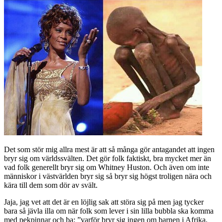
Det som stör mig allra mest är att så många gör antagandet att ingen
bryr sig om världssvälten. Det gör folk faktiskt, bra mycket mer än
vad folk generellt bryr sig om Whitney Huston. Och även om inte
människor i västvärlden bryr sig så bryr sig högst troligen nära och
kära till dem som dör av svält.
Jaja, jag vet att det är en löjlig sak att störa sig på men jag tycker
bara så jävla illa om när folk som lever i sin lilla bubbla ska komma
med pekpinnar och ba: ”varför bryr sig ingen om barnen i Afrika,